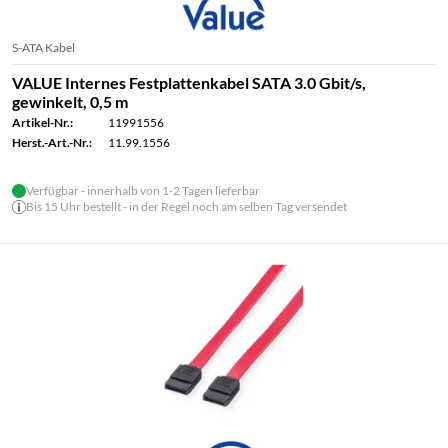
S-ATA Kabel
VALUE Internes Festplattenkabel SATA 3.0 Gbit/s,
gewinkelt, 0,5 m
Artikel-Nr.:
11991556
Herst.-Art.-Nr.:
11.99.1556
Verfügbar - innerhalb von 1-2 Tagen lieferbar
Bis 15 Uhr bestellt - in der Regel noch am selben Tag versendet