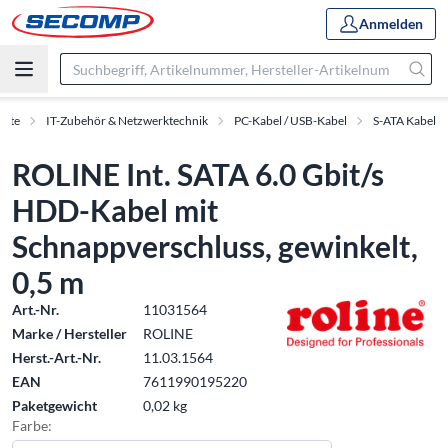
Anmelden
ukte
IT-Zubehör & Netzwerktechnik
PC-Kabel / USB-Kabel
S-ATA Kabel
ROLINE Int. SATA 6.0 Gbit/s
HDD-Kabel mit
Schnappverschluss, gewinkelt,
0,5 m
Art.-Nr.
11031564
Marke / Hersteller
ROLINE
Herst.-Art.-Nr.
11.03.1564
EAN
7611990195220
Paketgewicht
0,02 kg
Farbe: