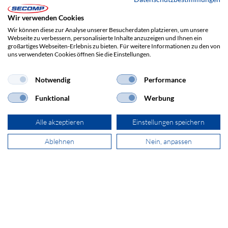
Wir verwenden Cookies
ADRESSE
Wir können diese zur Analyse unserer Besucherdaten platzieren, um unsere
Webseite zu verbessern, personalisierte Inhalte anzuzeigen und Ihnen ein
SECOMP Electronic Components GmbH
großartiges Webseiten-Erlebnis zu bieten. Für weitere Informationen zu den von
Postfach 43000
uns verwendeten Cookies öffnen Sie die Einstellungen.
1011 Wien
Notwendig
Performance
Funktional
Werbung
+43 800 29 37 58
Alle akzeptieren
Einstellungen speichern
sales@secomp.at
Ablehnen
Nein, anpassen
Newsletter abonnieren