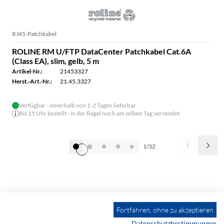
RJ45-Patchkabel
ROLINE RM U/FTP DataCenter Patchkabel Cat.6A
(Class EA), slim, gelb, 5 m
Artikel-Nr.:
21453327
Herst.-Art.-Nr.:
21.45.3327
Verfügbar - innerhalb von 1-2 Tagen lieferbar
Bis 15 Uhr bestellt - in der Regel noch am selben Tag versendet
1/32
Alle anzeigen
Fortfahren, ohne zu akzeptieren
Datenschutzbestimmungen