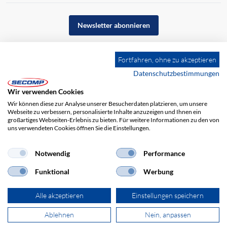
Newsletter abonnieren
Fortfahren, ohne zu akzeptieren
Datenschutzbestimmungen
Wir verwenden Cookies
Wir können diese zur Analyse unserer Besucherdaten platzieren, um unsere
Webseite zu verbessern, personalisierte Inhalte anzuzeigen und Ihnen ein
großartiges Webseiten-Erlebnis zu bieten. Für weitere Informationen zu den von
uns verwendeten Cookies öffnen Sie die Einstellungen.
Notwendig
Performance
Impressum
AGB
Haftungsausschluss
Datenschutz
Funktional
Werbung
Alle akzeptieren
Einstellungen speichern
Ablehnen
Nein, anpassen
© 2026 SECOMP Electronic Components GmbH. Alle Rechte vorbehalten.
powered by polynorm