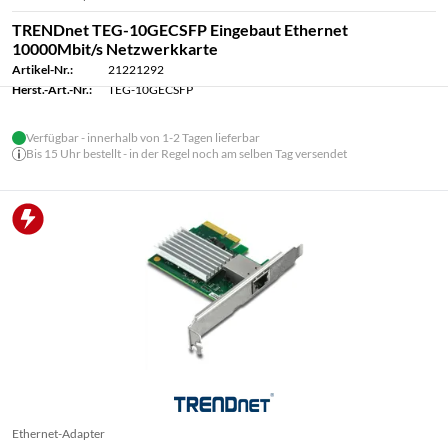
TRENDnet TEG-10GECSFP Eingebaut Ethernet
10000Mbit/s Netzwerkkarte
Artikel-Nr.:
21221292
Herst.-Art.-Nr.:
TEG-10GECSFP
Verfügbar - innerhalb von 1-2 Tagen lieferbar
Bis 15 Uhr bestellt - in der Regel noch am selben Tag versendet
Ethernet-Adapter