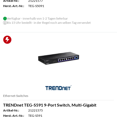
Artikel-Nr.:
21221577
Herst.-Art.-Nr.:
TEG-S5091
Verfügbar - innerhalb von 1-2 Tagen lieferbar
Bis 15 Uhr bestellt - in der Regel noch am selben Tag versendet
Ethernet-Switches
TRENDnet TEG-S591 9-Port Switch, Multi-Gigabit
Artikel-Nr.:
21221575
Herst.-Art.-Nr.:
TEG-S591