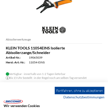
Abisolierwerkzeuge
KLEIN TOOLS 11054EINS Isolierte
Abisolierzange/Schneider
Artikel-Nr.:
19065039
Herst.-Art.-Nr.:
11054-EINS
Verfügbar - innerhalb von 1-2 Tagen lieferbar
Bis 15 Uhr bestellt - in der Regel noch am selben Tag versendet
Fortfahren, ohne zu akzeptieren
1/8
Datenschutzbestimmungen
Wir verwenden Cookies