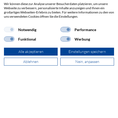
Alle anzeigen
Wir können diese zur Analyse unserer Besucherdaten platzieren, um unsere
Webseite zu verbessern, personalisierte Inhalte anzuzeigen und Ihnen ein
großartiges Webseiten-Erlebnis zu bieten. Für weitere Informationen zu den von
uns verwendeten Cookies öffnen Sie die Einstellungen.
Notwendig
Performance
Funktional
Werbung
ADRESSE
SECOMP Electronic Components GmbH
Alle akzeptieren
Einstellungen speichern
Postfach 43000
1011 Wien
Ablehnen
Nein, anpassen
+43 800 29 37 58
sales@secomp.at