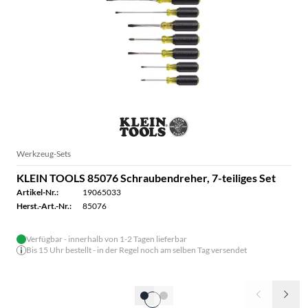
Werkzeug-Sets
KLEIN TOOLS 85076 Schraubendreher, 7-teiliges Set
Artikel-Nr.:
19065033
Herst.-Art.-Nr.:
85076
Verfügbar - innerhalb von 1-2 Tagen lieferbar
Bis 15 Uhr bestellt - in der Regel noch am selben Tag versendet