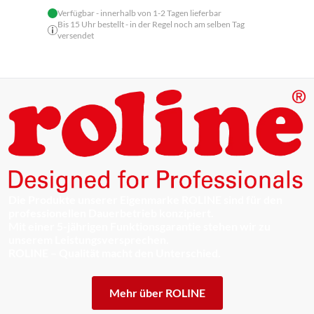
Verfügbar - innerhalb von 1-2 Tagen lieferbar
Bis 15 Uhr bestellt - in der Regel noch am selben Tag
versendet
Die Produkte unserer Eigenmarke ROLINE sind für den
professionellen Dauerbetrieb konzipiert.
Mit einer 5-jährigen Funktionsgarantie stehen wir zu
unserem Leistungsversprechen.
ROLINE – Qualität macht den Unterschied.
Mehr über ROLINE