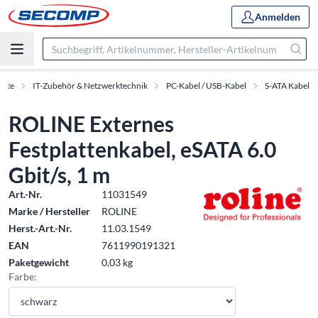
Anmelden
ukte
IT-Zubehör & Netzwerktechnik
PC-Kabel / USB-Kabel
S-ATA Kabel
ROLINE Externes
Festplattenkabel, eSATA 6.0
Gbit/s, 1 m
Art.-Nr.
11031549
Marke / Hersteller
ROLINE
Herst.-Art.-Nr.
11.03.1549
EAN
7611990191321
Paketgewicht
0,03 kg
Farbe: