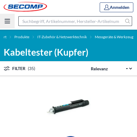
Anmelden
Start
Produkte
IT-Zubehör & Netzwerktechnik
Messgeräte & Werkzeug
Kabeltester (Kupfer)
FILTER
(35)