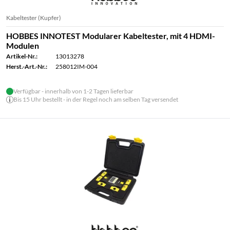
Kabeltester (Kupfer)
HOBBES INNOTEST Modularer Kabeltester, mit 4 HDMI-
Modulen
Artikel-Nr.:
13013278
Herst.-Art.-Nr.:
258012IM-004
Verfügbar - innerhalb von 1-2 Tagen lieferbar
Bis 15 Uhr bestellt - in der Regel noch am selben Tag versendet