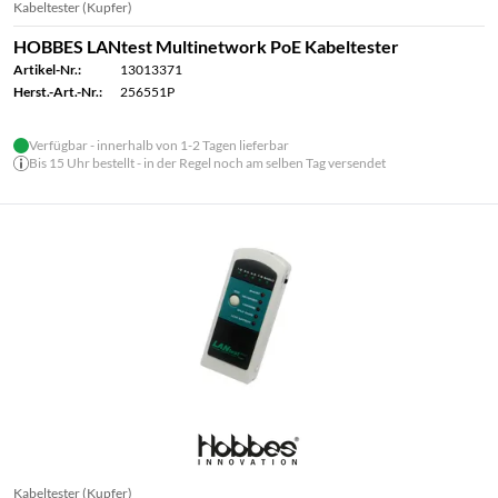
Kabeltester (Kupfer)
HOBBES LANtest Multinetwork PoE Kabeltester
Artikel-Nr.:
13013371
Herst.-Art.-Nr.:
256551P
Verfügbar - innerhalb von 1-2 Tagen lieferbar
Bis 15 Uhr bestellt - in der Regel noch am selben Tag versendet
Kabeltester (Kupfer)