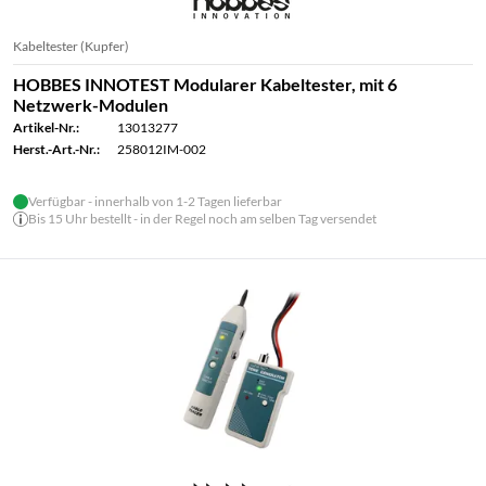
Kabeltester (Kupfer)
HOBBES INNOTEST Modularer Kabeltester, mit 6
Netzwerk-Modulen
Artikel-Nr.:
13013277
Herst.-Art.-Nr.:
258012IM-002
Verfügbar - innerhalb von 1-2 Tagen lieferbar
Bis 15 Uhr bestellt - in der Regel noch am selben Tag versendet