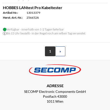
HOBBES LANtest Pro Kabeltester
Artikel-Nr.:
13013379
Herst.-Art.-Nr.:
256652A
Verfügbar - innerhalb von 1-2 Tagen lieferbar
Bis 15 Uhr bestellt - in der Regel noch am selben Tag versendet
1
»
ADRESSE
SECOMP Electronic Components GmbH
Postfach 43000
1011 Wien