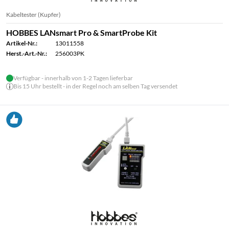
Kabeltester (Kupfer)
HOBBES LANsmart Pro & SmartProbe Kit
Artikel-Nr.:
13011558
Herst.-Art.-Nr.:
256003PK
Verfügbar - innerhalb von 1-2 Tagen lieferbar
Bis 15 Uhr bestellt - in der Regel noch am selben Tag versendet