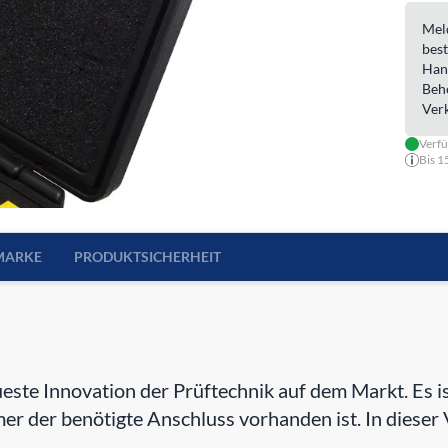
Meld
best
Han
Beh
Ver
Verfü
Bis 1
MARKE
PRODUKTSICHERHEIT
te Innovation der Prüftechnik auf dem Markt. Es ist
er der benötigte Anschluss vorhanden ist. In diese