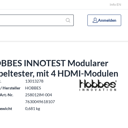
Info EN
Anmelden
BBES INNOTEST Modularer
beltester, mit 4 HDMI-Modulen
.
13013278
/ Hersteller
HOBBES
Art.-Nr.
258012IM-004
7630049618107
ewicht
0,681 kg