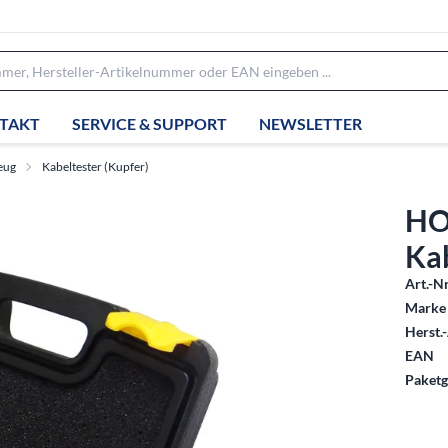
TAKT
SERVICE & SUPPORT
NEWSLETTER
eug
Kabeltester (Kupfer)
HO
Ka
Art.-Nr
Marke 
Herst.-
EAN
Paketg