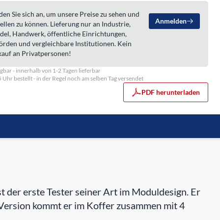
en Sie sich an, um unsere Preise zu sehen und
Anmelden
ellen zu können. Lieferung nur an Industrie,
del, Handwerk, öffentliche Einrichtungen,
örden und vergleichbare Institutionen. Kein
kauf an Privatpersonen!
gbar - innerhalb von 1-2 Tagen lieferbar
5 Uhr bestellt - in der Regel noch am selben Tag versendet
PDF herunterladen
 der erste Tester seiner Art im Moduldesign. Er
r Version kommt er im Koffer zusammen mit 4