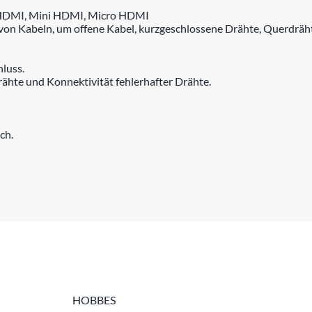
: HDMI, Mini HDMI, Micro HDMI
on Kabeln, um offene Kabel, kurzgeschlossene Drähte, Querdräht
luss.
rähte und Konnektivität fehlerhafter Drähte.
ch.
HOBBES