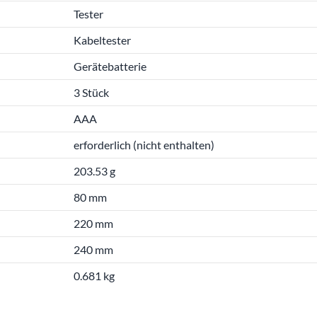
Tester
Kabeltester
Gerätebatterie
3 Stück
AAA
erforderlich (nicht enthalten)
203.53 g
80 mm
220 mm
240 mm
0.681 kg