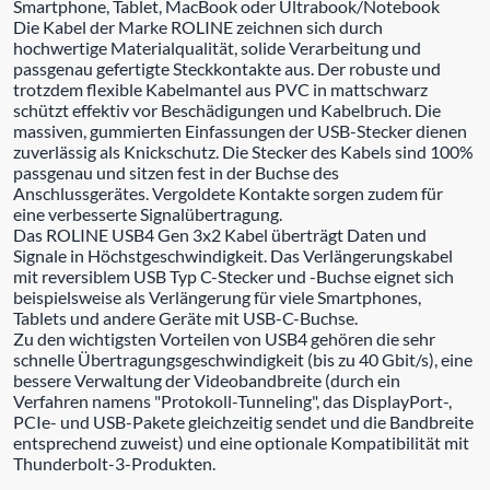
Smartphone, Tablet, MacBook oder Ultrabook/Notebook
Die Kabel der Marke ROLINE zeichnen sich durch
hochwertige Materialqualität, solide Verarbeitung und
passgenau gefertigte Steckkontakte aus. Der robuste und
trotzdem flexible Kabelmantel aus PVC in mattschwarz
schützt effektiv vor Beschädigungen und Kabelbruch. Die
massiven, gummierten Einfassungen der USB-Stecker dienen
zuverlässig als Knickschutz. Die Stecker des Kabels sind 100%
passgenau und sitzen fest in der Buchse des
Anschlussgerätes. Vergoldete Kontakte sorgen zudem für
eine verbesserte Signalübertragung.
Das ROLINE USB4 Gen 3x2 Kabel überträgt Daten und
Signale in Höchstgeschwindigkeit. Das Verlängerungskabel
mit reversiblem USB Typ C-Stecker und -Buchse eignet sich
beispielsweise als Verlängerung für viele Smartphones,
Tablets und andere Geräte mit USB-C-Buchse.
Zu den wichtigsten Vorteilen von USB4 gehören die sehr
schnelle Übertragungsgeschwindigkeit (bis zu 40 Gbit/s), eine
bessere Verwaltung der Videobandbreite (durch ein
Verfahren namens "Protokoll-Tunneling", das DisplayPort-,
PCIe- und USB-Pakete gleichzeitig sendet und die Bandbreite
entsprechend zuweist) und eine optionale Kompatibilität mit
Thunderbolt-3-Produkten.