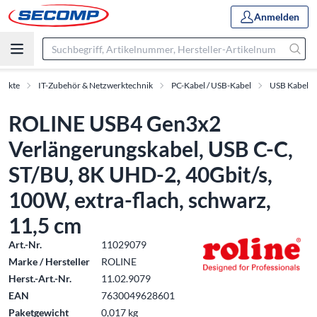
Anmelden
dukte
IT-Zubehör & Netzwerktechnik
PC-Kabel / USB-Kabel
USB Kabel
ROLINE USB4 Gen3x2
Verlängerungskabel, USB C-C,
ST/BU, 8K UHD-2, 40Gbit/s,
100W, extra-flach, schwarz,
11,5 cm
Art.-Nr.
11029079
Marke / Hersteller
ROLINE
Herst.-Art.-Nr.
11.02.9079
EAN
7630049628601
Paketgewicht
0,017 kg