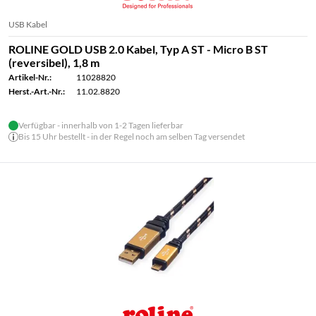
USB Kabel
ROLINE GOLD USB 2.0 Kabel, Typ A ST - Micro B ST
(reversibel), 1,8 m
Artikel-Nr.:
11028820
Herst.-Art.-Nr.:
11.02.8820
Verfügbar - innerhalb von 1-2 Tagen lieferbar
Bis 15 Uhr bestellt - in der Regel noch am selben Tag versendet