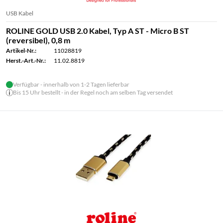
USB Kabel
ROLINE GOLD USB 2.0 Kabel, Typ A ST - Micro B ST
(reversibel), 0,8 m
Artikel-Nr.:
11028819
Herst.-Art.-Nr.:
11.02.8819
Verfügbar - innerhalb von 1-2 Tagen lieferbar
Bis 15 Uhr bestellt - in der Regel noch am selben Tag versendet