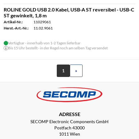
ROLINE GOLD USB 2.0 Kabel, USB-A ST reversibel - USB-C
ST gewinkelt, 1,8 m
Artikel-Nr.:
11029061
Herst.-Art.-Nr.:
11.02.9061
Verfügbar - innerhalb von 1-2 Tagen lieferbar
Bis 15 Uhr bestellt - in der Regel noch am selben Tag versendet
1
»
ADRESSE
SECOMP Electronic Components GmbH
Postfach 43000
1011 Wien