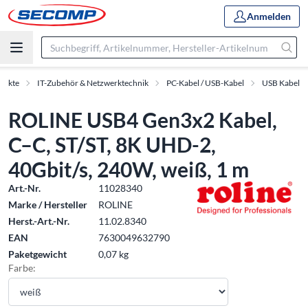
Anmelden
dukte
IT-Zubehör & Netzwerktechnik
PC-Kabel / USB-Kabel
USB Kabel
ROLINE USB4 Gen3x2 Kabel,
C–C, ST/ST, 8K UHD-2,
40Gbit/s, 240W, weiß, 1 m
Art.-Nr.
11028340
Marke / Hersteller
ROLINE
Herst.-Art.-Nr.
11.02.8340
EAN
7630049632790
Paketgewicht
0,07 kg
Farbe: