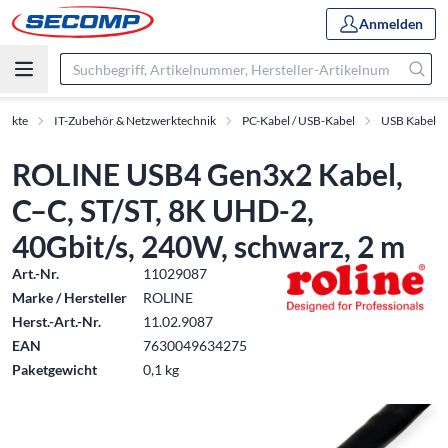
Anmelden
dukte
IT-Zubehör & Netzwerktechnik
PC-Kabel / USB-Kabel
USB Kabel
ROLINE USB4 Gen3x2 Kabel,
C–C, ST/ST, 8K UHD-2,
40Gbit/s, 240W, schwarz, 2 m
Art.-Nr.
11029087
Marke / Hersteller
ROLINE
Herst.-Art.-Nr.
11.02.9087
EAN
7630049634275
Paketgewicht
0,1 kg