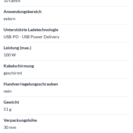
10 Gbit/s
Anwendungsbereich
extern
Unterstützte Ladetechnologie
USB-PD - USB Power Delivery
Leistung (max.)
100 W
Kabelschirmung
geschirmt
Handverriegelungsschrauben
nein
Gewicht
51 g
Verpackungshöhe
30 mm