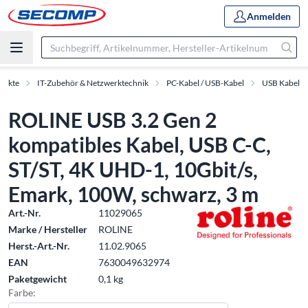
Anmelden
dukte
IT-Zubehör & Netzwerktechnik
PC-Kabel / USB-Kabel
USB Kabel
ROLINE USB 3.2 Gen 2
kompatibles Kabel, USB C-C,
ST/ST, 4K UHD-1, 10Gbit/s,
Emark, 100W, schwarz, 3 m
Art.-Nr.
11029065
Marke / Hersteller
ROLINE
Herst.-Art.-Nr.
11.02.9065
EAN
7630049632974
Paketgewicht
0,1 kg
Farbe: