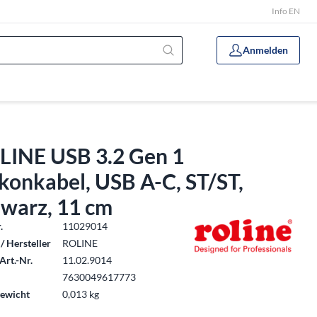
Info EN
Anmelden
LINE USB 3.2 Gen 1
ikonkabel, USB A-C, ST/ST,
hwarz, 11 cm
.
11029014
/ Hersteller
ROLINE
Art.-Nr.
11.02.9014
7630049617773
ewicht
0,013 kg