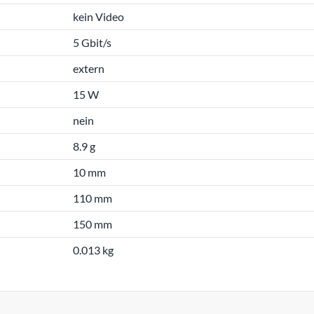
kein Video
5 Gbit/s
extern
15 W
nein
8.9 g
10 mm
110 mm
150 mm
0.013 kg