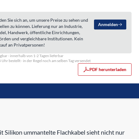
en Sie sich an, um unsere Preise zu sehen und
Anmelden
ellen zu können. Lieferung nur an Industrie,
del, Handwerk, öffentliche Einrichtungen,
örden und vergleichbare Institutionen. Kein
kauf an Privatpersonen!
gbar - innerhalb von 1-2 Tagen lieferbar
5 Uhr bestellt - in der Regel noch am selben Tag versendet
PDF herunterladen
 Silikon ummantelte Flachkabel sieht nicht nur