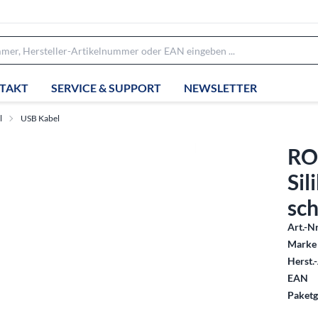
TAKT
SERVICE & SUPPORT
NEWSLETTER
l
USB Kabel
RO
Sil
sc
Art.-Nr
Marke 
Herst.-
EAN
Paketg