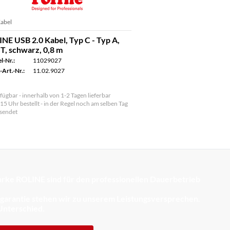
abel
NE USB 2.0 Kabel, Typ C - Typ A,
T, schwarz, 0,8 m
l-Nr.:
11029027
-Art.-Nr.:
11.02.9027
fügbar - innerhalb von 1-2 Tagen lieferbar
 15 Uhr bestellt - in der Regel noch am selben Tag
sendet
rke ROLINE sind für den professionellen Dauerbetrieb
sgarantie stehen wir zu unserem Leistungsversprechen.
Unterschied.