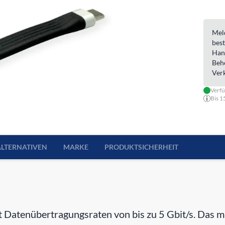
Meld
best
Han
Beh
Ver
Verfü
Bis 1
ALTERNATIVEN
MARKE
PRODUKTSICHERHEIT
Datenübertragungsraten von bis zu 5 Gbit/s. Das mit