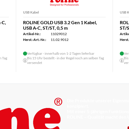
USB Kabel
USB K
-C,
ROLINE GOLD USB 3.2 Gen 1 Kabel,
ROLI
USB A-C, ST/ST, 0,5 m
ST/S
Artikel-Nr.:
11029012
Artike
Herst.-Art.-Nr.:
11.02.9012
Herst.
Verfügbar - innerhalb von 1-2 Tagen lieferbar
Ver
n Tag
Bis 15 Uhr bestellt - in der Regel noch am selben Tag
Bis
versendet
ver
Die Produkte unserer Eigenma
konzipiert.
Mit einer 5-jährigen Funktion
ROLINE – Qualität macht den 