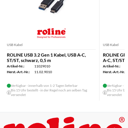
USB Kabel
USB Kabel
ROLINE USB 3.2 Gen 1 Kabel, USB A-C,
ROLINE GRE
ST/ST, schwarz, 0,5 m
A-C, ST/ST, 
Artikel-Nr.:
11029010
Artikel-Nr.:
Herst.-Art.-Nr.:
11.02.9010
Herst.-Art.-Nr.:
Verfügbar - innerhalb von 1-2 Tagen lieferbar
Verfügbar - in
Bis 15 Uhr bestellt - in der Regel noch am selben Tag
Bis 15 Uhr bes
versendet
versendet