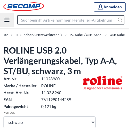
Anmelden
dukte
IT-Zubehör & Netzwerktechnik
PC-Kabel / USB-Kabel
USB Kabel
ROLINE USB 2.0
Verlängerungskabel, Typ A-A,
ST/BU, schwarz, 3 m
Art.-Nr.
11028960
Marke / Hersteller
ROLINE
Herst.-Art.-Nr.
11.02.8960
EAN
7611990144259
Paketgewicht
0,121 kg
Farbe: