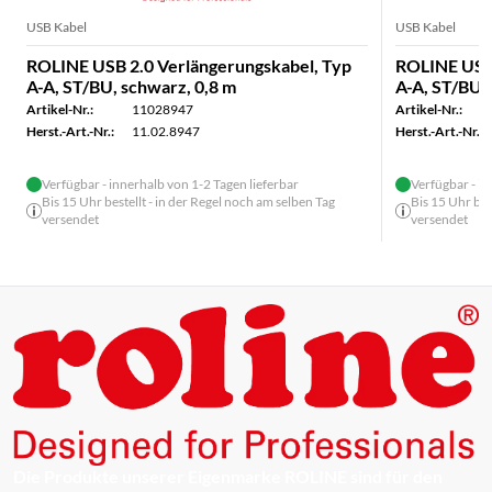
USB Kabel
USB Kabel
ROLINE USB 2.0 Verlängerungskabel, Typ
ROLINE USB 
A-A, ST/BU, schwarz, 0,8 m
A-A, ST/BU,
Artikel-Nr.:
11028947
Artikel-Nr.:
Herst.-Art.-Nr.:
11.02.8947
Herst.-Art.-Nr.:
Verfügbar - innerhalb von 1-2 Tagen lieferbar
Verfügbar - in
Bis 15 Uhr bestellt - in der Regel noch am selben Tag
Bis 15 Uhr bes
versendet
versendet
Die Produkte unserer Eigenmarke ROLINE sind für den