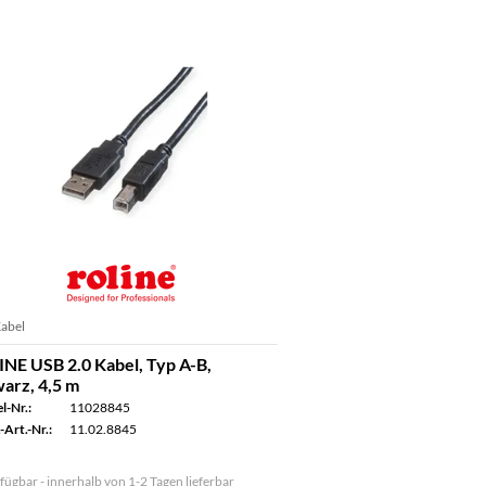
abel
NE USB 2.0 Kabel, Typ A-B,
arz, 4,5 m
l-Nr.:
11028845
-Art.-Nr.:
11.02.8845
fügbar - innerhalb von 1-2 Tagen lieferbar