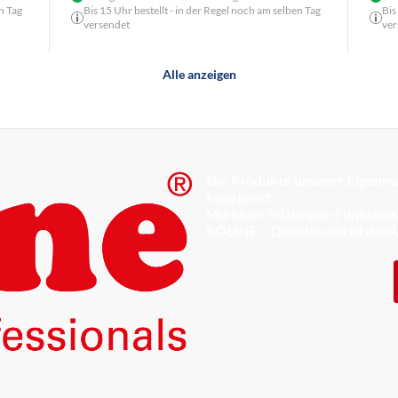
n Tag
Bis 15 Uhr bestellt - in der Regel noch am selben Tag
Bis
versendet
ver
Alle anzeigen
Die Produkte unserer Eigenma
konzipiert.
Mit einer 5-jährigen Funktion
ROLINE – Qualität macht den 