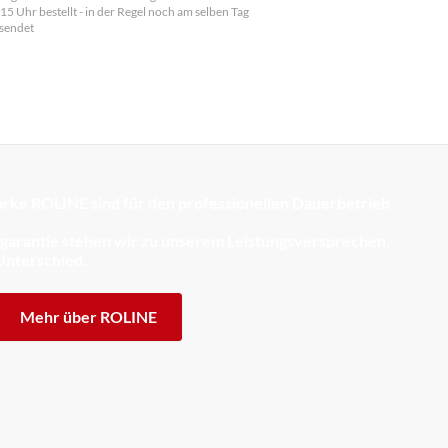
 15 Uhr bestellt - in der Regel noch am selben Tag
sendet
rke ROLINE sind für den professionellen Dauerbetrieb
sgarantie stehen wir zu unserem Leistungsversprechen.
Unterschied.
Mehr über ROLINE