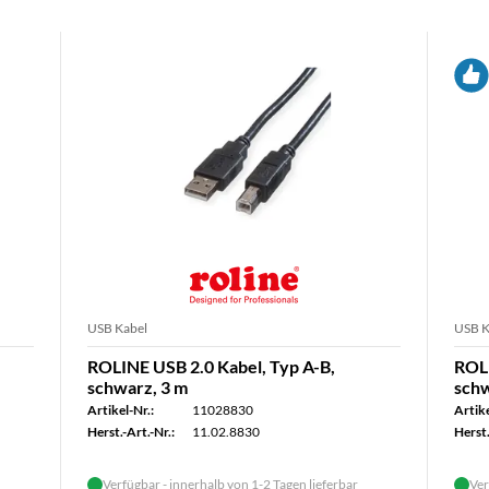
USB Kabel
USB K
ROLINE USB 2.0 Kabel, Typ A-B,
ROLI
schwarz, 3 m
schw
Artikel-Nr.:
11028830
Artike
Herst.-Art.-Nr.:
11.02.8830
Herst.
Verfügbar - innerhalb von 1-2 Tagen lieferbar
Ver