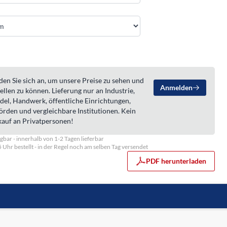
en Sie sich an, um unsere Preise zu sehen und
Anmelden
ellen zu können. Lieferung nur an Industrie,
del, Handwerk, öffentliche Einrichtungen,
örden und vergleichbare Institutionen. Kein
kauf an Privatpersonen!
gbar - innerhalb von 1-2 Tagen lieferbar
5 Uhr bestellt - in der Regel noch am selben Tag versendet
PDF herunterladen