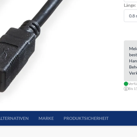
Länge:
Meld
best
Han
Beh
Ver
Verfü
Bis 1
ALTERNATIVEN
MARKE
PRODUKTSICHERHEIT