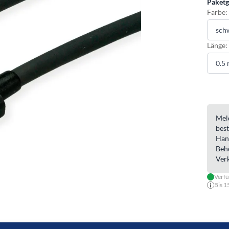
Paketg
Farbe:
Länge:
Meld
best
Han
Beh
Ver
Verfü
Bis 1