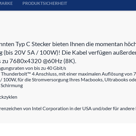
MARKE
PRODUKTSICHERHEIT
nten Typ C Stecker bieten Ihnen die momentan höch
ng (bis 20V 5A / 100W)! Die Kabel verfügen außerd
is zu 7680x4320 @60Hz (8K).
ungsraten von bis zu 40 Gbit/s
 Thunderbolt™ 4 Anschluss, mit einer maximalen Auflösung vo
 / 100W, für die Stromversorgung Ihres Macbooks, Ultrabooks o
r Schirmung
eckzyklen
enzeichen von Intel Corporation in der USA und/oder für andere 