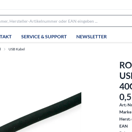
TAKT
SERVICE & SUPPORT
NEWSLETTER
l
USB Kabel
RO
US
40G
0,
Art.-Nr
Marke 
Herst.-
EAN