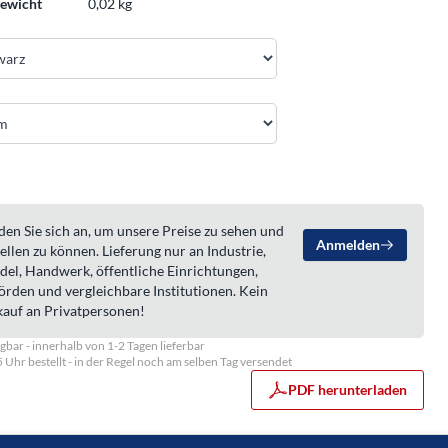
ewicht
0,02 kg
en Sie sich an, um unsere Preise zu sehen und
Anmelden
ellen zu können. Lieferung nur an Industrie,
del, Handwerk, öffentliche Einrichtungen,
örden und vergleichbare Institutionen. Kein
kauf an Privatpersonen!
gbar - innerhalb von 1-2 Tagen lieferbar
5 Uhr bestellt - in der Regel noch am selben Tag versendet
PDF herunterladen