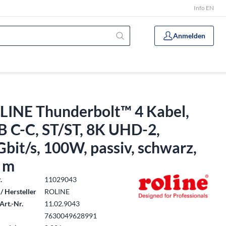
Info EN
Anmelden
LINE Thunderbolt™ 4 Kabel,
B C-C, ST/ST, 8K UHD-2,
bit/s, 100W, passiv, schwarz,
5 m
.
11029043
/ Hersteller
ROLINE
Art.-Nr.
11.02.9043
7630049628991