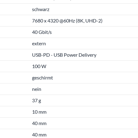
schwarz
7680 x 4320 @60Hz (8K, UHD-2)
40 Gbit/s
extern
USB-PD - USB Power Delivery
100 W
geschirmt
nein
37 g
10 mm
40 mm
40 mm