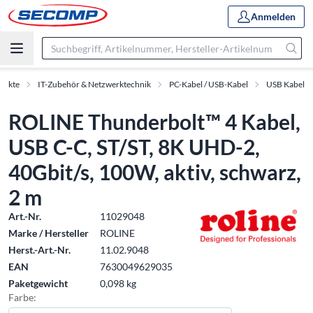
Anmelden
dukte
IT-Zubehör & Netzwerktechnik
PC-Kabel / USB-Kabel
USB Kabel
ROLINE Thunderbolt™ 4 Kabel,
USB C-C, ST/ST, 8K UHD-2,
40Gbit/s, 100W, aktiv, schwarz,
2 m
Art.-Nr.
11029048
Marke / Hersteller
ROLINE
Herst.-Art.-Nr.
11.02.9048
EAN
7630049629035
Paketgewicht
0,098 kg
Farbe: