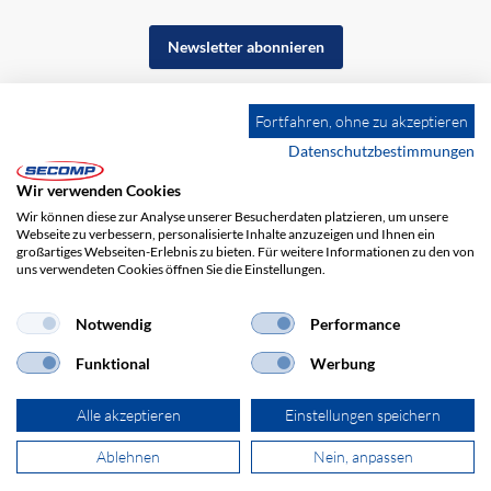
Newsletter abonnieren
Fortfahren, ohne zu akzeptieren
Datenschutzbestimmungen
Wir verwenden Cookies
Wir können diese zur Analyse unserer Besucherdaten platzieren, um unsere
Webseite zu verbessern, personalisierte Inhalte anzuzeigen und Ihnen ein
großartiges Webseiten-Erlebnis zu bieten. Für weitere Informationen zu den von
uns verwendeten Cookies öffnen Sie die Einstellungen.
Notwendig
Performance
Impressum
AGB
Haftungsausschluss
Datenschutz
Funktional
Werbung
Alle akzeptieren
Einstellungen speichern
Ablehnen
Nein, anpassen
© 2026 SECOMP Electronic Components GmbH. Alle Rechte vorbehalten.
powered by polynorm