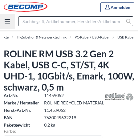
Anmelden
dukte
IT-Zubehör & Netzwerktechnik
PC-Kabel / USB-Kabel
USB Kabel
ROLINE RM USB 3.2 Gen 2
Kabel, USB C-C, ST/ST, 4K
UHD-1, 10Gbit/s, Emark, 100W,
schwarz, 0,5 m
Art.-Nr.
11459052
Marke / Hersteller
ROLINE RECYCLED MATERIAL
Herst.-Art.-Nr.
11.45.9052
EAN
7630049632219
Paketgewicht
0,2 kg
Farbe: