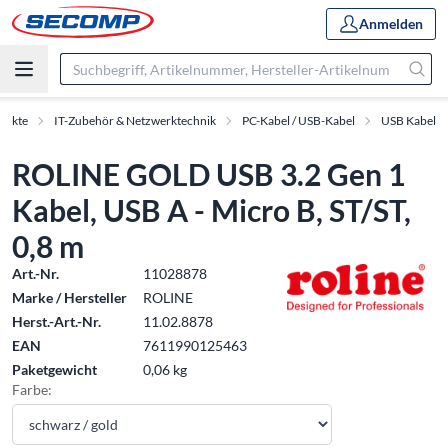
Anmelden
dukte
IT-Zubehör & Netzwerktechnik
PC-Kabel / USB-Kabel
USB Kabel
ROLINE GOLD USB 3.2 Gen 1
Kabel, USB A - Micro B, ST/ST,
0,8 m
Art.-Nr.
11028878
Marke / Hersteller
ROLINE
Herst.-Art.-Nr.
11.02.8878
EAN
7611990125463
Paketgewicht
0,06 kg
Farbe: