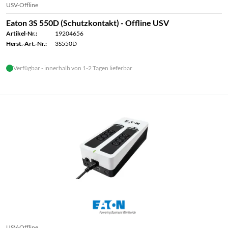
USV-Offline
Eaton 3S 550D (Schutzkontakt) - Offline USV
Artikel-Nr.:
19204656
Herst.-Art.-Nr.:
3S550D
Verfügbar - innerhalb von 1-2 Tagen lieferbar
USV-Offline