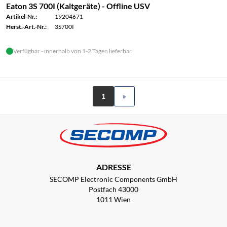
Eaton 3S 700I (Kaltgeräte) - Offline USV
Artikel-Nr.:
19204671
Herst.-Art.-Nr.:
3S700I
Verfügbar - innerhalb von 1-2 Tagen lieferbar
1
»
ADRESSE
SECOMP Electronic Components GmbH
Postfach 43000
1011 Wien