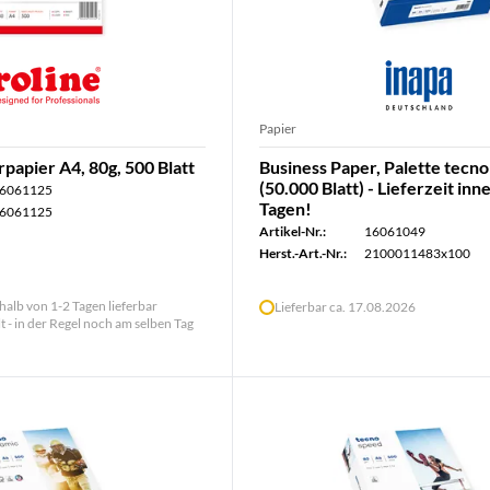
Papier
apier A4, 80g, 500 Blatt
Business Paper, Palette tecn
(50.000 Blatt) - Lieferzeit inn
6061125
Tagen!
6061125
Artikel-Nr.:
16061049
Herst.-Art.-Nr.:
2100011483x100
halb von 1-2 Tagen lieferbar
Lieferbar ca. 17.08.2026
lt - in der Regel noch am selben Tag