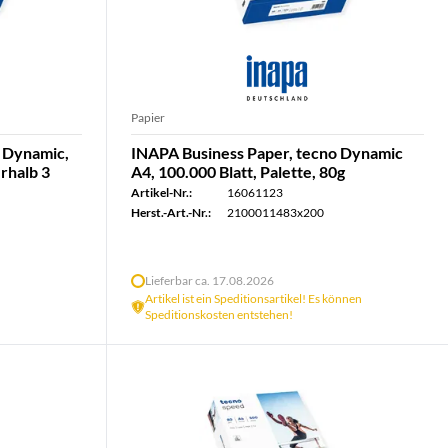
Papier
o Dynamic,
INAPA Business Paper, tecno Dynamic
erhalb 3
A4, 100.000 Blatt, Palette, 80g
Artikel-Nr.:
16061123
Herst.-Art.-Nr.:
2100011483x200
Lieferbar ca. 17.08.2026
Artikel ist ein Speditionsartikel! Es können
Speditionskosten entstehen!