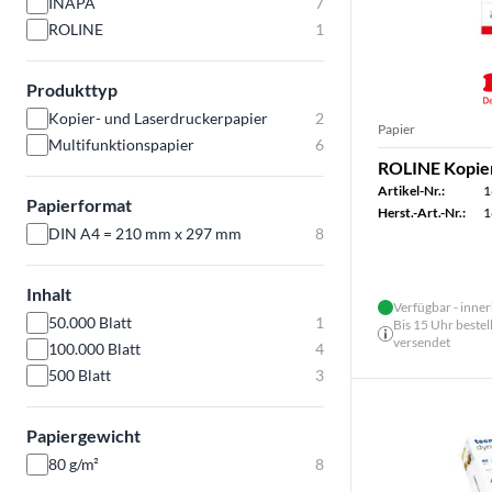
INAPA
7
ROLINE
1
Produkttyp
Kopier- und Laserdruckerpapier
2
Papier
Multifunktionspapier
6
ROLINE Kopierp
Artikel-Nr.:
1
Papierformat
Herst.-Art.-Nr.:
1
DIN A4 = 210 mm x 297 mm
8
Inhalt
Verfügbar - inner
50.000 Blatt
1
Bis 15 Uhr bestel
versendet
100.000 Blatt
4
500 Blatt
3
Papiergewicht
80 g/m²
8