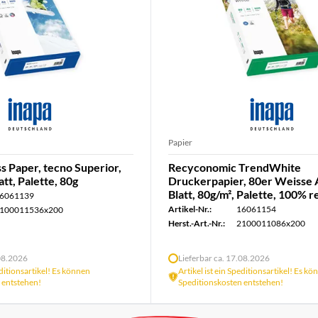
Papier
s Paper, tecno Superior,
Recyconomic TrendWhite
tt, Palette, 80g
Druckerpapier, 80er Weisse 
Blatt, 80g/m², Palette, 100% r
6061139
Artikel-Nr.:
16061154
100011536x200
Herst.-Art.-Nr.:
2100011086x200
.08.2026
Lieferbar ca. 17.08.2026
editionsartikel! Es können
Artikel ist ein Speditionsartikel! Es k
 entstehen!
Speditionskosten entstehen!