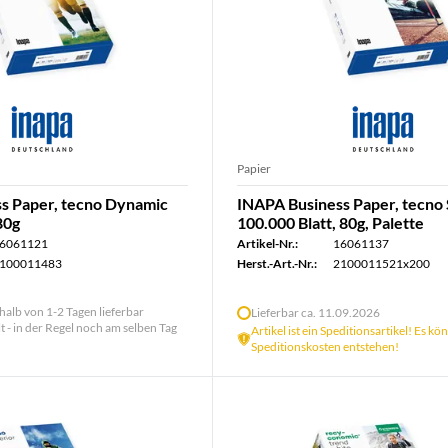
Papier
s Paper, tecno Dynamic
INAPA Business Paper, tecno
80g
100.000 Blatt, 80g, Palette
6061121
Artikel-Nr.:
16061137
100011483
Herst.-Art.-Nr.:
2100011521x200
halb von 1-2 Tagen lieferbar
Lieferbar ca. 11.09.2026
lt - in der Regel noch am selben Tag
Artikel ist ein Speditionsartikel! Es k
Speditionskosten entstehen!