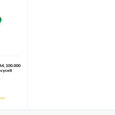
A4, 100.000
ecycelt
önnen