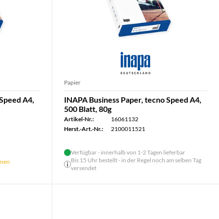
Papier
 Speed A4,
INAPA Business Paper, tecno Speed A4,
500 Blatt, 80g
Artikel-Nr.:
16061132
Herst.-Art.-Nr.:
2100011521
Verfügbar - innerhalb von 1-2 Tagen lieferbar
Bis 15 Uhr bestellt - in der Regel noch am selben Tag
önnen
versendet