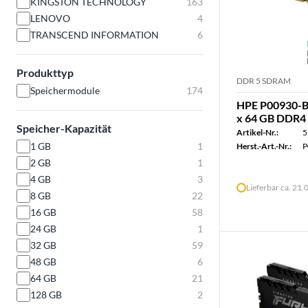
KINGSTON TECHNOLOGY
163
LENOVO
4
TRANSCEND INFORMATION
6
Produkttyp
DDR 5 SDRAM
Speichermodule
174
HPE P00930-B
x 64 GB DDR4
Speicher-Kapazität
Artikel-Nr.:
5
1 GB
1
Herst.-Art.-Nr.:
P
2 GB
1
4 GB
3
Lieferbar ca. 21
8 GB
22
16 GB
58
24 GB
1
32 GB
59
48 GB
6
64 GB
21
128 GB
2