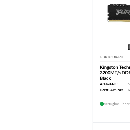
DDR 4 SDRAM
Kingston Tec
3200MT/s DDR
Black
Artikel-Nr.:
5
Herst.-Art.-Nr.:
K
Verfügbar - inner