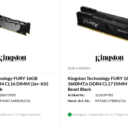
DDR 4 SDRAM
hnology FURY 16GB
Kingston Technology FURY 
4 CL16 DIMM (2er-Kit)
3600MT/s DDR4 CL17 DIMM (
ck
Beast Black
28677850
Artikel-Nr.:
525639782
F436C16RB2K2/16
Herst.-Art.-Nr.:
KF436C17BBK2/16
halb von 1-2 Tagen lieferbar
Verfügbar - innerhalb von 1-2 Tagen l