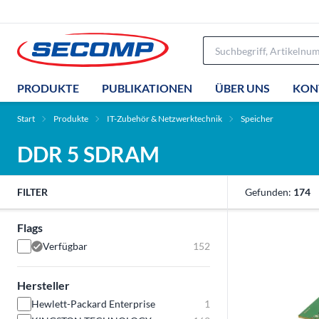
PRODUKTE
PUBLIKATIONEN
ÜBER UNS
KON
Start
Produkte
IT-Zubehör & Netzwerktechnik
Speicher
DDR 5 SDRAM
FILTER
Gefunden:
174
Flags
Verfügbar
152
Hersteller
Hewlett-Packard Enterprise
1