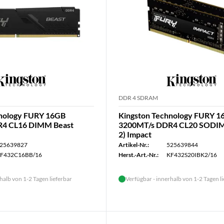
DDR 4 SDRAM
hnology FURY 16GB
Kingston Technology FURY 
4 CL16 DIMM Beast
3200MT/s DDR4 CL20 SODIMM
2) Impact
25639827
Artikel-Nr.:
525639844
F432C16BB/16
Herst.-Art.-Nr.:
KF432S20IBK2/16
halb von 1-2 Tagen lieferbar
Verfügbar - innerhalb von 1-2 Tagen l