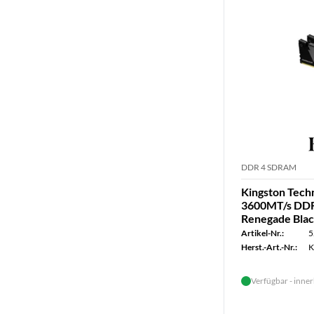
DDR 4 SDRAM
Kingston Tec
3600MT/s DDR
Renegade Bla
Artikel-Nr.:
5
Herst.-Art.-Nr.:
K
Verfügbar - inner