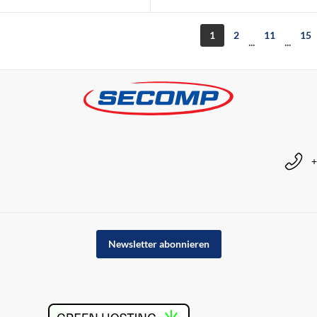
1
2
11
15
...
...
+
Newsletter abonnieren