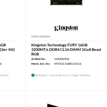
DDR 4 SDRAM
16GB
Kingston Technology FURY 16GB
2er-Kit)
3200MT/s DDR4 CL16 DIMM 1Gx8 Beast
RGB
Artikel-Nr.:
528384906
16
Herst.-Art.-Nr.:
KF432C16BB12A/16
ieferbar
Verfügbar - innerhalb von 1-2 Tagen lieferbar