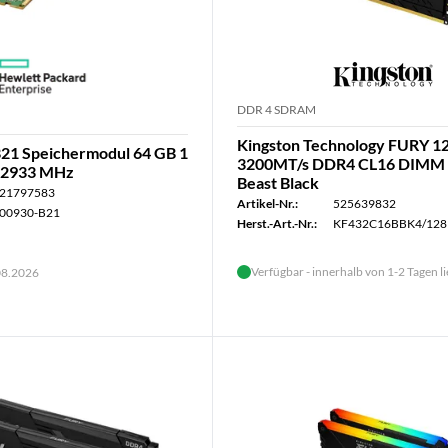
DDR 4 SDRAM
Kingston Technology FURY 
21 Speichermodul 64 GB 1
3200MT/s DDR4 CL16 DIMM (
 2933 MHz
Beast Black
21797583
Artikel-Nr.:
525639832
00930-B21
Herst.-Art.-Nr.:
KF432C16BBK4/128
Verfügbar - innerhalb von 1-2 Tagen l
.08.2026