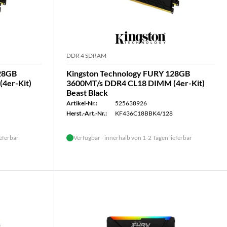
DDR 4 SDRAM
128GB
Kingston Technology FURY 128GB
4er-Kit)
3600MT/s DDR4 CL18 DIMM (4er-Kit)
Beast Black
Artikel-Nr.:
525638926
Herst.-Art.-Nr.:
KF436C18BBK4/128
ieferbar
Verfügbar - innerhalb von 1-2 Tagen lieferbar