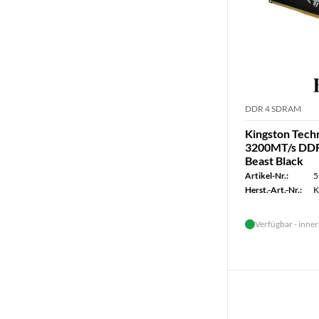
DDR 4 SDRAM
Kingston Tec
3200MT/s DDR
Beast Black
Artikel-Nr.:
5
Herst.-Art.-Nr.:
K
Verfügbar - inner