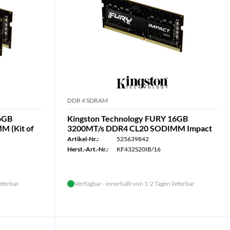
DDR 4 SDRAM
16GB
Kingston Technology FURY 16GB
 (Kit of
3200MT/s DDR4 CL20 SODIMM Impact
Artikel-Nr.:
525639842
Herst.-Art.-Nr.:
KF432S20IB/16
ieferbar
Verfügbar - innerhalb von 1-2 Tagen lieferbar