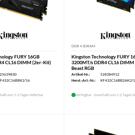
DDR 4 SDRAM
hnology FURY 16GB
Kingston Technology FURY 
4 CL16 DIMM (2er-Kit)
3200MT/s DDR4 CL16 DIMM (
Beast RGB
25639830
Artikel-Nr.:
528384912
F432C16BBK2/16
Herst.-Art.-Nr.:
KF432C16BB2AK2/
halb von 1-2 Tagen lieferbar
Verfügbar - innerhalb von 1-2 Tagen l