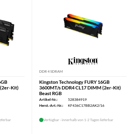
DDR 4 SDRAM
16GB
Kingston Technology FURY 16GB
2er-Kit)
3600MT/s DDR4 CL17 DIMM (2er-Kit)
Beast RGB
Artikel-Nr.:
528384919
Herst.-Art.-Nr.:
KF436C17BB2AK2/16
ieferbar
Verfügbar - innerhalb von 1-2 Tagen lieferbar