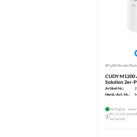
W-LAN Access Poin
CUDY M1200 
Solution 2er-
Artikel-Nr.:
2
Herst.-Art.-Nr.:
M
Verfügbar - inner
Bis 15 Uhr bestel
versendet