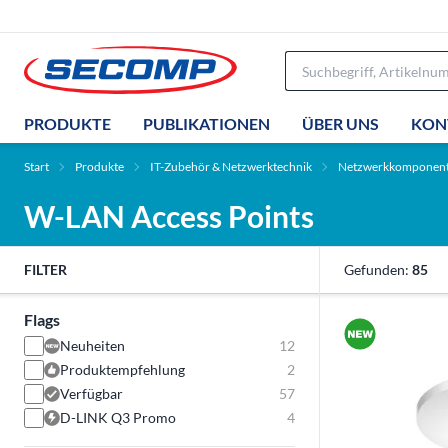
PRODUKTE
PUBLIKATIONEN
ÜBER UNS
KON
Start
Produkte
IT-Zubehör & Netzwerktechnik
Netzwerkkomponen
W-LAN Access Points
FILTER
Gefunden:
85
Flags
Neuheiten
12
Produktempfehlung
2
Verfügbar
57
D-LINK Q3 Promo
4