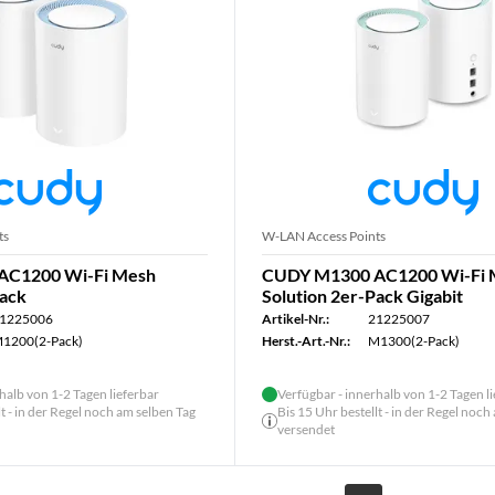
ts
W-LAN Access Points
AC1200 Wi-Fi Mesh
CUDY M1300 AC1200 Wi-Fi 
Pack
Solution 2er-Pack Gigabit
1225006
Artikel-Nr.:
21225007
1200(2-Pack)
Herst.-Art.-Nr.:
M1300(2-Pack)
halb von 1-2 Tagen lieferbar
Verfügbar - innerhalb von 1-2 Tagen l
lt - in der Regel noch am selben Tag
Bis 15 Uhr bestellt - in der Regel noch
versendet