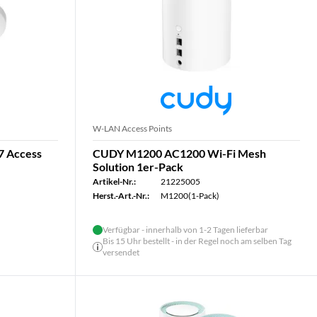
W-LAN Access Points
7 Access
CUDY M1200 AC1200 Wi-Fi Mesh
Solution 1er-Pack
Artikel-Nr.:
21225005
Herst.-Art.-Nr.:
M1200(1-Pack)
Verfügbar - innerhalb von 1-2 Tagen lieferbar
Bis 15 Uhr bestellt - in der Regel noch am selben Tag
versendet