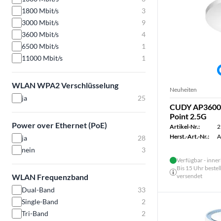
1800 Mbit/s
3
3000 Mbit/s
9
3600 Mbit/s
4
6500 Mbit/s
1
11000 Mbit/s
1
WLAN WPA2 Verschlüsselung
Neuheiten
ja
25
CUDY AP3600 
Point 2.5G
Power over Ethernet (PoE)
Artikel-Nr.:
2
Herst.-Art.-Nr.:
A
ja
28
nein
3
Verfügbar - inner
Bis 15 Uhr bestel
WLAN Frequenzband
versendet
Dual-Band
33
Single-Band
2
Tri-Band
2