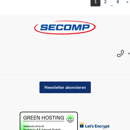
1
2
8
»
...
+
Newsletter abonnieren