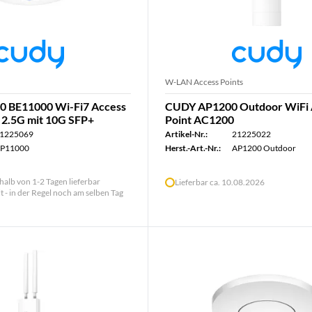
W-LAN Access Points
 BE11000 Wi-Fi7 Access
CUDY AP1200 Outdoor WiFi 
d 2.5G mit 10G SFP+
Point AC1200
1225069
Artikel-Nr.:
21225022
P11000
Herst.-Art.-Nr.:
AP1200 Outdoor
halb von 1-2 Tagen lieferbar
Lieferbar ca. 10.08.2026
lt - in der Regel noch am selben Tag