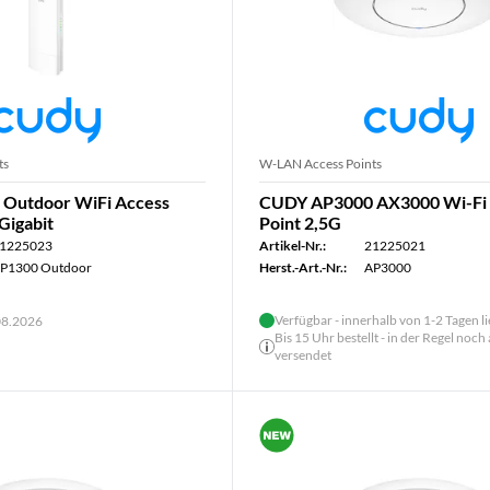
ts
W-LAN Access Points
Outdoor WiFi Access
CUDY AP3000 AX3000 Wi-Fi 
Gigabit
Point 2,5G
1225023
Artikel-Nr.:
21225021
P1300 Outdoor
Herst.-Art.-Nr.:
AP3000
Verfügbar - innerhalb von 1-2 Tagen l
.08.2026
Bis 15 Uhr bestellt - in der Regel noch
versendet