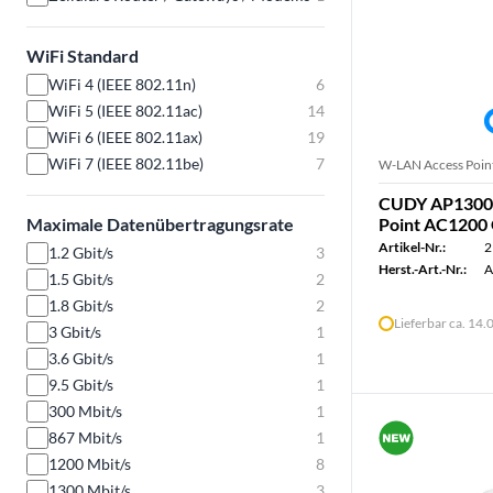
WiFi Standard
WiFi 4 (IEEE 802.11n)
6
WiFi 5 (IEEE 802.11ac)
14
WiFi 6 (IEEE 802.11ax)
19
WiFi 7 (IEEE 802.11be)
7
W-LAN Access Poin
CUDY AP1300 
Maximale Datenübertragungsrate
Point AC1200 
Artikel-Nr.:
2
1.2 Gbit/s
3
Herst.-Art.-Nr.:
A
1.5 Gbit/s
2
1.8 Gbit/s
2
Lieferbar ca. 14
3 Gbit/s
1
3.6 Gbit/s
1
9.5 Gbit/s
1
300 Mbit/s
1
867 Mbit/s
1
1200 Mbit/s
8
1300 Mbit/s
3