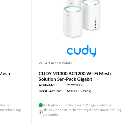
W-LAN Access Points
Mesh
CUDY M1300 AC1200 Wi-Fi Mesh
Solution 3er-Pack Gigabit
Artikel-Nr.:
21225008
Herst.-Art.-Nr.:
M1300(3-Pack)
ieferbar
Verfügbar - innerhalb von 1-2 Tagen lieferbar
 am selben Tag
Bis 15 Uhr bestellt - in der Regel noch am selben Tag
versendet