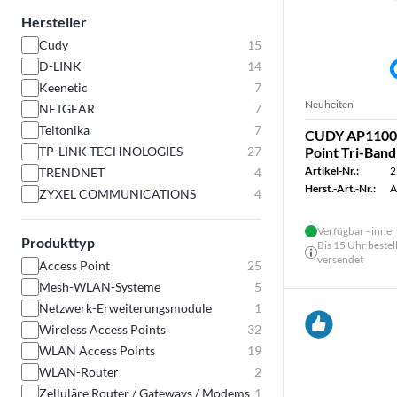
Hersteller
Cudy
15
D-LINK
14
Keenetic
7
Neuheiten
NETGEAR
7
Teltonika
7
CUDY AP11000
TP-LINK TECHNOLOGIES
27
Point Tri-Ban
Artikel-Nr.:
2
TRENDNET
4
Herst.-Art.-Nr.:
A
ZYXEL COMMUNICATIONS
4
Verfügbar - inner
Produkttyp
Bis 15 Uhr bestel
versendet
Access Point
25
Mesh-WLAN-Systeme
5
Netzwerk-Erweiterungsmodule
1
Wireless Access Points
32
WLAN Access Points
19
WLAN-Router
2
Zelluläre Router / Gateways / Modems
1