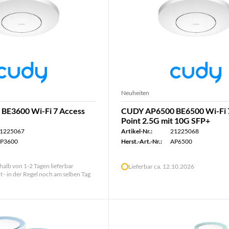
Neuheiten
BE3600 Wi-Fi 7 Access
CUDY AP6500 BE6500 Wi-Fi 
Point 2.5G mit 10G SFP+
1225067
Artikel-Nr.:
21225068
P3600
Herst.-Art.-Nr.:
AP6500
halb von 1-2 Tagen lieferbar
Lieferbar ca. 12.10.2026
lt - in der Regel noch am selben Tag