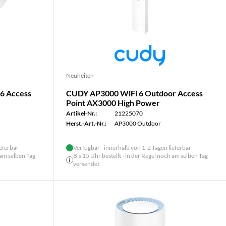
Neuheiten
6 Access
CUDY AP3000 WiFi 6 Outdoor Access
Point AX3000 High Power
Artikel-Nr.:
21225070
Herst.-Art.-Nr.:
AP3000 Outdoor
ieferbar
Verfügbar - innerhalb von 1-2 Tagen lieferbar
 am selben Tag
Bis 15 Uhr bestellt - in der Regel noch am selben Tag
versendet