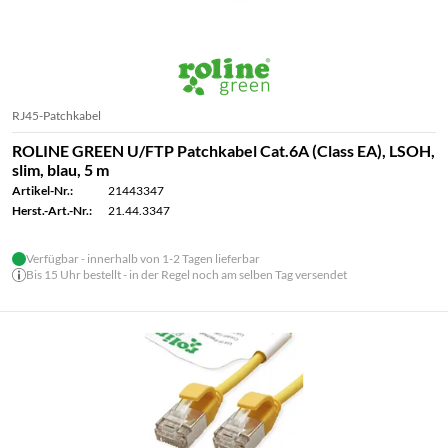
RJ45-Patchkabel
ROLINE GREEN U/FTP Patchkabel Cat.6A (Class EA), LSOH,
slim, blau, 5 m
Artikel-Nr.:
21443347
Herst.-Art.-Nr.:
21.44.3347
Verfügbar - innerhalb von 1-2 Tagen lieferbar
Bis 15 Uhr bestellt - in der Regel noch am selben Tag versendet