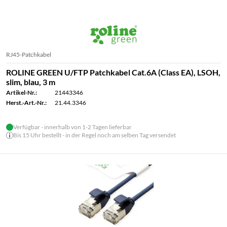
RJ45-Patchkabel
ROLINE GREEN U/FTP Patchkabel Cat.6A (Class EA), LSOH,
slim, blau, 3 m
Artikel-Nr.:
21443346
Herst.-Art.-Nr.:
21.44.3346
Verfügbar - innerhalb von 1-2 Tagen lieferbar
Bis 15 Uhr bestellt - in der Regel noch am selben Tag versendet