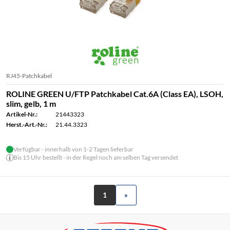
RJ45-Patchkabel
ROLINE GREEN U/FTP Patchkabel Cat.6A (Class EA), LSOH,
slim, gelb, 1 m
Artikel-Nr.:
21443323
Herst.-Art.-Nr.:
21.44.3323
Verfügbar - innerhalb von 1-2 Tagen lieferbar
Bis 15 Uhr bestellt - in der Regel noch am selben Tag versendet
1
»