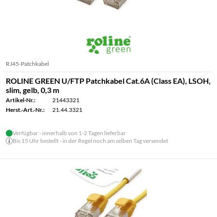
RJ45-Patchkabel
ROLINE GREEN U/FTP Patchkabel Cat.6A (Class EA), LSOH,
slim, gelb, 0,3 m
Artikel-Nr.:
21443321
Herst.-Art.-Nr.:
21.44.3321
Verfügbar - innerhalb von 1-2 Tagen lieferbar
Bis 15 Uhr bestellt - in der Regel noch am selben Tag versendet