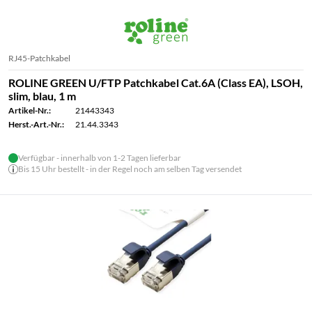
RJ45-Patchkabel
ROLINE GREEN U/FTP Patchkabel Cat.6A (Class EA), LSOH,
slim, blau, 1 m
Artikel-Nr.:
21443343
Herst.-Art.-Nr.:
21.44.3343
Verfügbar - innerhalb von 1-2 Tagen lieferbar
Bis 15 Uhr bestellt - in der Regel noch am selben Tag versendet