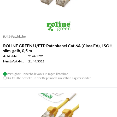
RJ45-Patchkabel
ROLINE GREEN U/FTP Patchkabel Cat.6A (Class EA), LSOH,
slim, gelb, 0,5 m
Artikel-Nr.:
21443322
Herst.-Art.-Nr.:
21.44.3322
Verfügbar - innerhalb von 1-2 Tagen lieferbar
Bis 15 Uhr bestellt - in der Regel noch am selben Tag versendet