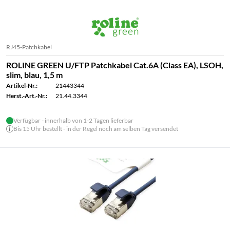
RJ45-Patchkabel
ROLINE GREEN U/FTP Patchkabel Cat.6A (Class EA), LSOH,
slim, blau, 1,5 m
Artikel-Nr.:
21443344
Herst.-Art.-Nr.:
21.44.3344
Verfügbar - innerhalb von 1-2 Tagen lieferbar
Bis 15 Uhr bestellt - in der Regel noch am selben Tag versendet