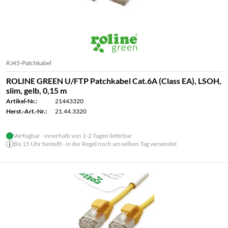
RJ45-Patchkabel
ROLINE GREEN U/FTP Patchkabel Cat.6A (Class EA), LSOH,
slim, gelb, 0,15 m
Artikel-Nr.:
21443320
Herst.-Art.-Nr.:
21.44.3320
Verfügbar - innerhalb von 1-2 Tagen lieferbar
Bis 15 Uhr bestellt - in der Regel noch am selben Tag versendet