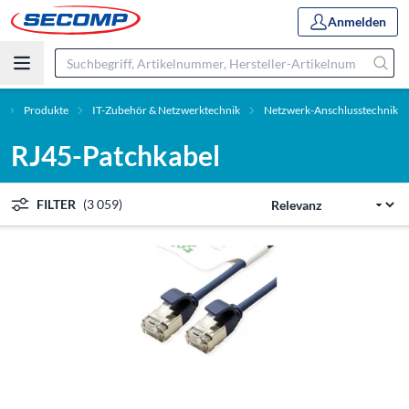
Anmelden
Produkte
IT-Zubehör & Netzwerktechnik
Netzwerk-Anschlusstechnik
RJ45-Patchkabel
FILTER
(3 059)