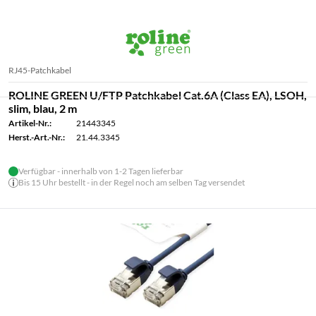
RJ45-Patchkabel
ROLINE GREEN U/FTP Patchkabel Cat.6A (Class EA), LSOH,
slim, blau, 2 m
Artikel-Nr.:
21443345
Herst.-Art.-Nr.:
21.44.3345
Verfügbar - innerhalb von 1-2 Tagen lieferbar
Bis 15 Uhr bestellt - in der Regel noch am selben Tag versendet