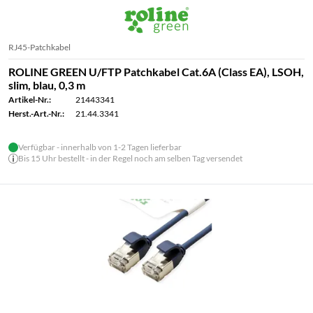
RJ45-Patchkabel
ROLINE GREEN U/FTP Patchkabel Cat.6A (Class EA), LSOH,
slim, blau, 0,3 m
Artikel-Nr.:
21443341
Herst.-Art.-Nr.:
21.44.3341
Verfügbar - innerhalb von 1-2 Tagen lieferbar
Bis 15 Uhr bestellt - in der Regel noch am selben Tag versendet