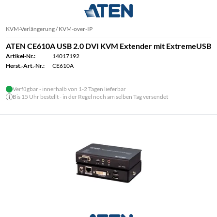
KVM-Verlängerung / KVM-over-IP
ATEN CE610A USB 2.0 DVI KVM Extender mit ExtremeUSB
Artikel-Nr.:
14017192
Herst.-Art.-Nr.:
CE610A
Verfügbar - innerhalb von 1-2 Tagen lieferbar
Bis 15 Uhr bestellt - in der Regel noch am selben Tag versendet