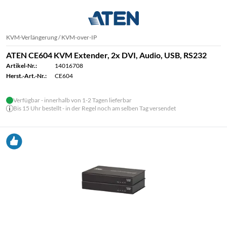
KVM-Verlängerung / KVM-over-IP
ATEN CE604 KVM Extender, 2x DVI, Audio, USB, RS232
Artikel-Nr.:
14016708
Herst.-Art.-Nr.:
CE604
Verfügbar - innerhalb von 1-2 Tagen lieferbar
Bis 15 Uhr bestellt - in der Regel noch am selben Tag versendet