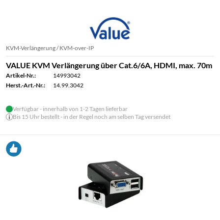
KVM-Verlängerung / KVM-over-IP
VALUE KVM Verlängerung über Cat.6/6A, HDMI, max. 70m
Artikel-Nr.:
14993042
Herst.-Art.-Nr.:
14.99.3042
Verfügbar - innerhalb von 1-2 Tagen lieferbar
Bis 15 Uhr bestellt - in der Regel noch am selben Tag versendet