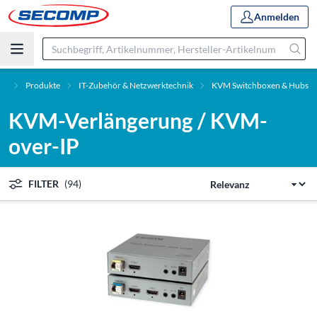
Anmelden
rt
Produkte
IT-Zubehör & Netzwerktechnik
KVM Switchboxen & Hubs
KVM-Verlängerung / KVM-
over-IP
FILTER
(94)