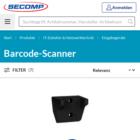
Anmelden
Start
Produkte
IT-Zubehör & Netzwerktechnik
Eingabegeräte
Barcode-Scanner
FILTER
(7)