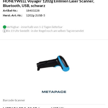
HONEYWELL Voyager 1202g Einlinien Laser Scanner,
Bluetooth, USB, schwarz
Artikel-Nr.:
18403228
Herst.-Art.-Nr.:
1202g-2USB-5
Verfügbar - innerhalb von 1-2 Tagen lieferbar
Bis 15 Uhr bestellt - in der Regel noch am selben Tag versendet
Barcode-Scanner