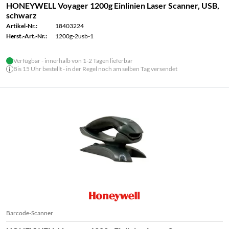
HONEYWELL Voyager 1200g Einlinien Laser Scanner, USB,
schwarz
Artikel-Nr.:
18403224
Herst.-Art.-Nr.:
1200g-2usb-1
Verfügbar - innerhalb von 1-2 Tagen lieferbar
Bis 15 Uhr bestellt - in der Regel noch am selben Tag versendet
Barcode-Scanner