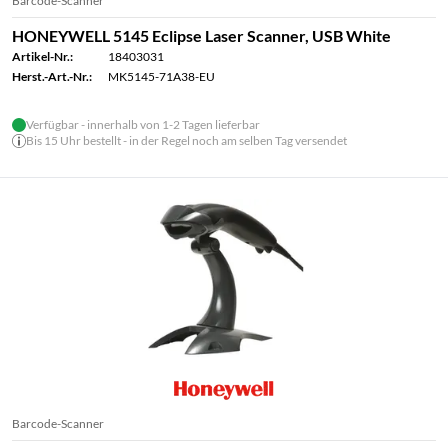
Barcode-Scanner
HONEYWELL 5145 Eclipse Laser Scanner, USB White
Artikel-Nr.:
18403031
Herst.-Art.-Nr.:
MK5145-71A38-EU
Verfügbar - innerhalb von 1-2 Tagen lieferbar
Bis 15 Uhr bestellt - in der Regel noch am selben Tag versendet
Barcode-Scanner