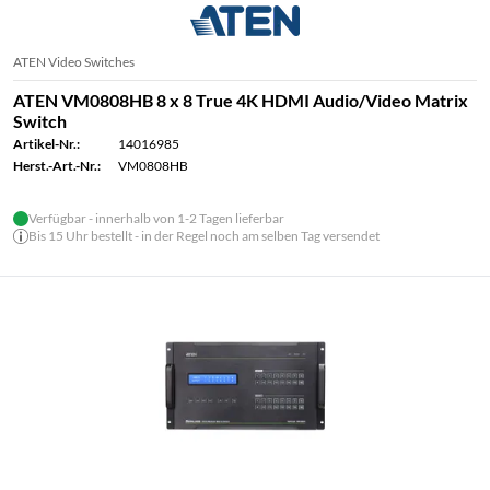
ATEN Video Switches
ATEN VM0808HB 8 x 8 True 4K HDMI Audio/Video Matrix
Switch
Artikel-Nr.:
14016985
Herst.-Art.-Nr.:
VM0808HB
Verfügbar - innerhalb von 1-2 Tagen lieferbar
Bis 15 Uhr bestellt - in der Regel noch am selben Tag versendet