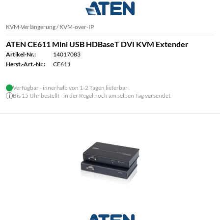
KVM-Verlängerung / KVM-over-IP
ATEN CE611 Mini USB HDBaseT DVI KVM Extender
Artikel-Nr.:
14017083
Herst.-Art.-Nr.:
CE611
Verfügbar - innerhalb von 1-2 Tagen lieferbar
Bis 15 Uhr bestellt - in der Regel noch am selben Tag versendet