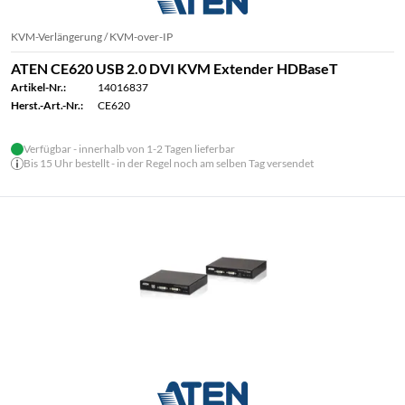
KVM-Verlängerung / KVM-over-IP
ATEN CE620 USB 2.0 DVI KVM Extender HDBaseT
Artikel-Nr.:
14016837
Herst.-Art.-Nr.:
CE620
Verfügbar - innerhalb von 1-2 Tagen lieferbar
Bis 15 Uhr bestellt - in der Regel noch am selben Tag versendet