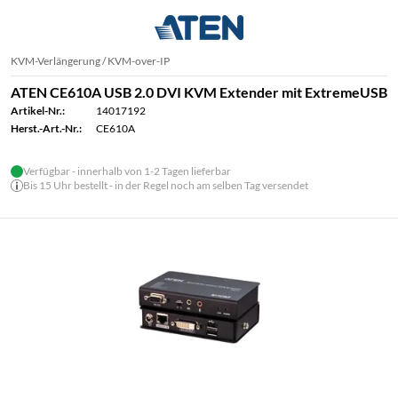
KVM-Verlängerung / KVM-over-IP
ATEN CE610A USB 2.0 DVI KVM Extender mit ExtremeUSB
Artikel-Nr.:
14017192
Herst.-Art.-Nr.:
CE610A
Verfügbar - innerhalb von 1-2 Tagen lieferbar
Bis 15 Uhr bestellt - in der Regel noch am selben Tag versendet