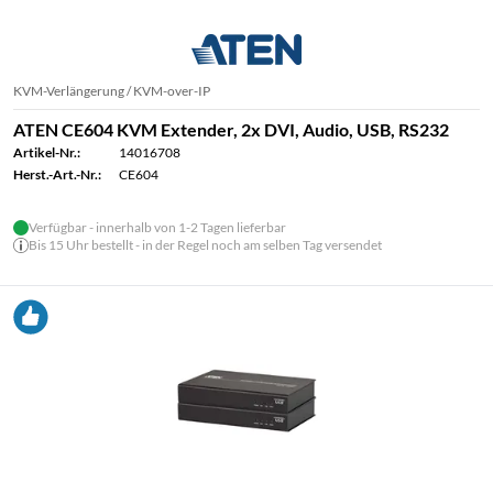
KVM-Verlängerung / KVM-over-IP
ATEN CE604 KVM Extender, 2x DVI, Audio, USB, RS232
Artikel-Nr.:
14016708
Herst.-Art.-Nr.:
CE604
Verfügbar - innerhalb von 1-2 Tagen lieferbar
Bis 15 Uhr bestellt - in der Regel noch am selben Tag versendet