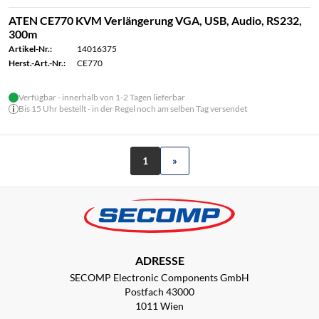
ATEN CE770 KVM Verlängerung VGA, USB, Audio, RS232,
300m
Artikel-Nr.:
14016375
Herst.-Art.-Nr.:
CE770
Verfügbar - innerhalb von 1-2 Tagen lieferbar
Bis 15 Uhr bestellt - in der Regel noch am selben Tag versendet
1
»
ADRESSE
SECOMP Electronic Components GmbH
Postfach 43000
1011 Wien