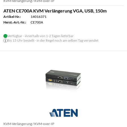
KVM-Verlängerung / KVM-over-IP
ATEN CE700A KVM Verlängerung VGA, USB, 150m
Artikel-Nr.:
14016371
Herst.-Art.-Nr.:
CE700A
Verfügbar - innerhalb von 1-2 Tagen lieferbar
Bis 15 Uhr bestellt - in der Regel noch am selben Tag versendet
KVM-Verlängerung / KVM-over-IP