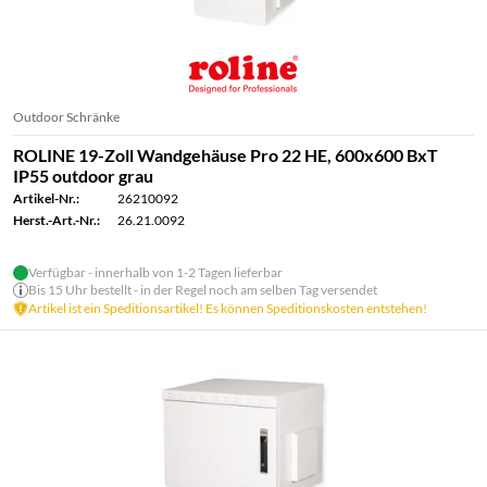
Outdoor Schränke
ROLINE 19-Zoll Wandgehäuse Pro 22 HE, 600x600 BxT
IP55 outdoor grau
Artikel-Nr.:
26210092
Herst.-Art.-Nr.:
26.21.0092
Verfügbar - innerhalb von 1-2 Tagen lieferbar
Bis 15 Uhr bestellt - in der Regel noch am selben Tag versendet
Artikel ist ein Speditionsartikel! Es können Speditionskosten entstehen!