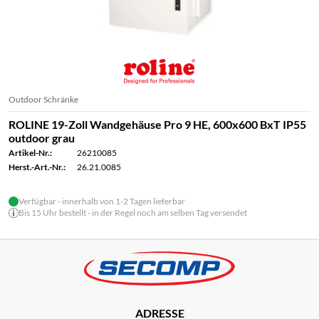
Outdoor Schränke
ROLINE 19-Zoll Wandgehäuse Pro 9 HE, 600x600 BxT IP55
outdoor grau
Artikel-Nr.:
26210085
Herst.-Art.-Nr.:
26.21.0085
Verfügbar - innerhalb von 1-2 Tagen lieferbar
Bis 15 Uhr bestellt - in der Regel noch am selben Tag versendet
ADRESSE