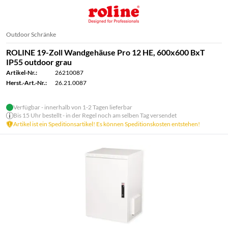
Outdoor Schränke
ROLINE 19-Zoll Wandgehäuse Pro 12 HE, 600x600 BxT
IP55 outdoor grau
Artikel-Nr.:
26210087
Herst.-Art.-Nr.:
26.21.0087
Verfügbar - innerhalb von 1-2 Tagen lieferbar
Bis 15 Uhr bestellt - in der Regel noch am selben Tag versendet
Artikel ist ein Speditionsartikel! Es können Speditionskosten entstehen!