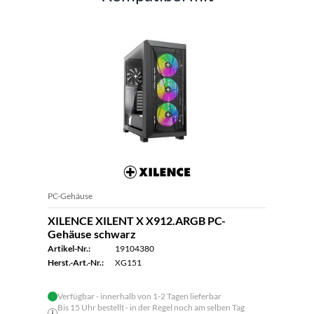
PC-Gehäuse
XILENCE XILENT X X912.ARGB PC-
Gehäuse schwarz
Artikel-Nr.:
19104380
Herst.-Art.-Nr.:
XG151
Verfügbar - innerhalb von 1-2 Tagen lieferbar
Bis 15 Uhr bestellt - in der Regel noch am selben Tag