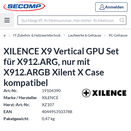
Anmelden
ukte
IT-Zubehör & Netzwerktechnik
Laufwerke & Gehäuse
PC-Gehäuse
XILENCE X9 Vertical GPU Set
für X912.ARG, nur mit
X912.ARGB Xilent X Case
kompatibel
Art.-Nr.
19104390
Marke / Hersteller
XILENCE
Herst.-Art.-Nr.
XZ107
EAN
4044953503788
Paketgewicht
0,47 kg