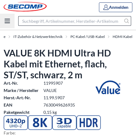
Anmelden
kte
IT-Zubehör & Netzwerktechnik
PC-Kabel / USB-Kabel
HDMI Kabel
VALUE 8K HDMI Ultra HD
Kabel mit Ethernet, flach,
ST/ST, schwarz, 2 m
Art.-Nr.
11995907
Marke / Hersteller
VALUE
Herst.-Art.-Nr.
11.99.5907
EAN
7630049626935
Paketgewicht
0,15 kg
Farbe: