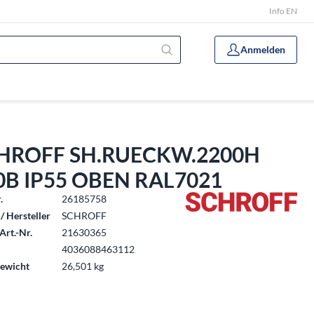
Info EN
Anmelden
HROFF SH.RUECKW.2200H
0B IP55 OBEN RAL7021
.
26185758
/ Hersteller
SCHROFF
Art.-Nr.
21630365
4036088463112
ewicht
26,501 kg