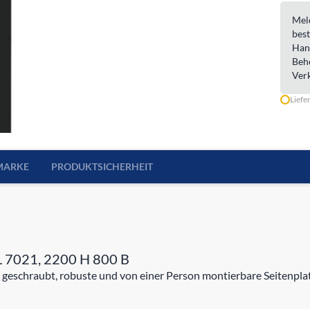
Meld
best
Han
Beh
Ver
Liefe
MARKE
PRODUKTSICHERHEIT
AL 7021, 2200 H 800 B
 geschraubt, robuste und von einer Person montierbare Seitenpl