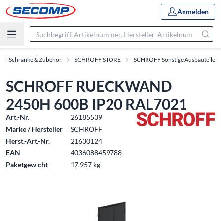
Anmelden
oll-Schränke & Zubehör
SCHROFF STORE
SCHROFF Sonstige Ausbauteile
SCHROFF RUECKWAND
2450H 600B IP20 RAL7021
Art.-Nr.
26185539
Marke / Hersteller
SCHROFF
Herst.-Art.-Nr.
21630124
EAN
4036088459788
Paketgewicht
17,957 kg