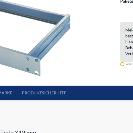
Paketg
Meld
best
Han
Beh
Ver
Liefe
MARKE
PRODUKTSICHERHEIT
 Tiefe 340 mm