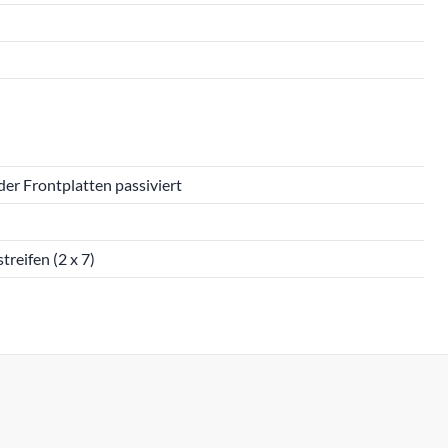
der Frontplatten passiviert
treifen (2 x 7)