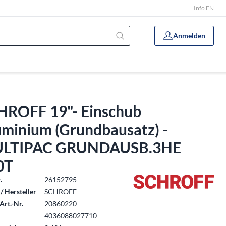
Info EN
Anmelden
HROFF 19"- Einschub
uminium (Grundbausatz) -
LTIPAC GRUNDAUSB.3HE
0T
.
26152795
/ Hersteller
SCHROFF
Art.-Nr.
20860220
4036088027710