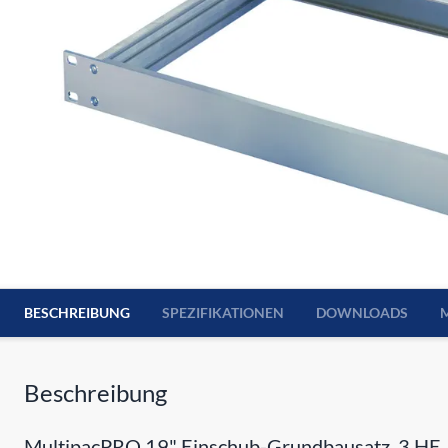
BESCHREIBUNG
SPEZIFIKATIONEN
DOWNLOADS
Beschreibung
MultipacPRO 19" Einschub-Grundbausatz, 3 HE,