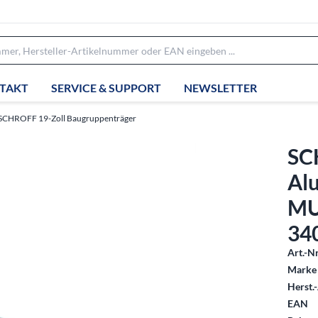
TAKT
SERVICE & SUPPORT
NEWSLETTER
SCHROFF 19-Zoll Baugruppenträger
SC
Al
MU
34
Art.-Nr
Marke 
Herst.-
EAN