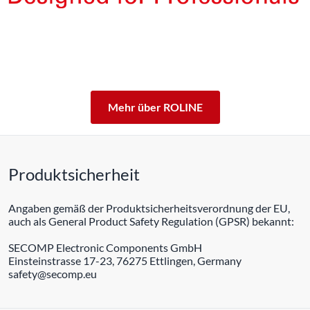
Die Produkte unserer Eigenmarke ROLINE sind für den
professionellen Dauerbetrieb konzipiert.
Mit einer 5-jährigen Funktionsgarantie stehen wir zu
unserem Leistungsversprechen.
ROLINE – Qualität macht den Unterschied.
Mehr über ROLINE
Produktsicherheit
Angaben gemäß der Produktsicherheitsverordnung der EU,
auch als General Product Safety Regulation (GPSR) bekannt:
SECOMP Electronic Components GmbH
Einsteinstrasse 17-23, 76275 Ettlingen, Germany
safety@secomp.eu