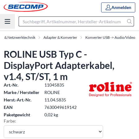
Anmelden
ör & Netzwerktechnik
Adapter & Konverter
Konverter USB -> Audio/Video
ROLINE USB Typ C -
DisplayPort Adapterkabel,
v1.4, ST/ST, 1 m
Art.-Nr.
11045835
Marke / Hersteller
ROLINE
Herst.-Art.-Nr.
11.04.5835
EAN
7630049619142
Paketgewicht
0,02 kg
Farbe: