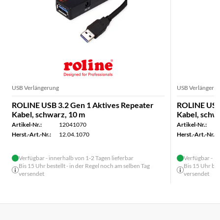
USB Verlängerung
USB Verlängeru
ROLINE USB 3.2 Gen 1 Aktives Repeater
ROLINE USB 
Kabel, schwarz, 10 m
Kabel, schw
Artikel-Nr.:
12041070
Artikel-Nr.:
Herst.-Art.-Nr.:
12.04.1070
Herst.-Art.-Nr.:
Verfügbar - innerhalb von 1-2 Tagen lieferbar
Verfügbar - in
Bis 15 Uhr bestellt - in der Regel noch am selben Tag
Bis 15 Uhr bes
versendet
versendet