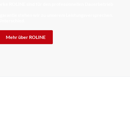
rke ROLINE sind für den professionellen Dauerbetrieb
sgarantie stehen wir zu unserem Leistungsversprechen.
Unterschied.
Mehr über ROLINE