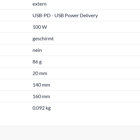
extern
USB-PD - USB Power Delivery
100 W
geschirmt
nein
86 g
20 mm
140 mm
160 mm
0.092 kg