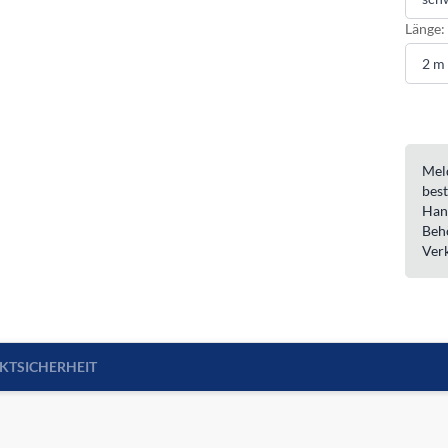
Länge:
Meld
best
Han
Beh
Ver
KTSICHERHEIT