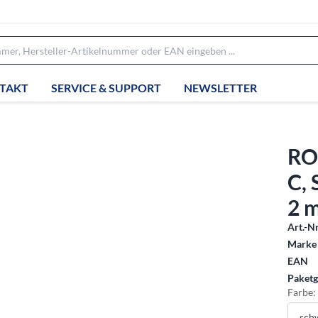
TAKT
SERVICE & SUPPORT
NEWSLETTER
RO
C, 
2 
Art.-Nr
Marke 
EAN
Paketg
Farbe: