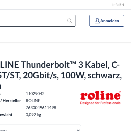
Info EN
Anmelden
LINE Thunderbolt™ 3 Kabel, C-
ST/ST, 20Gbit/s, 100W, schwarz,
m
.
11029042
/ Hersteller
ROLINE
7630049611498
ewicht
0,092 kg