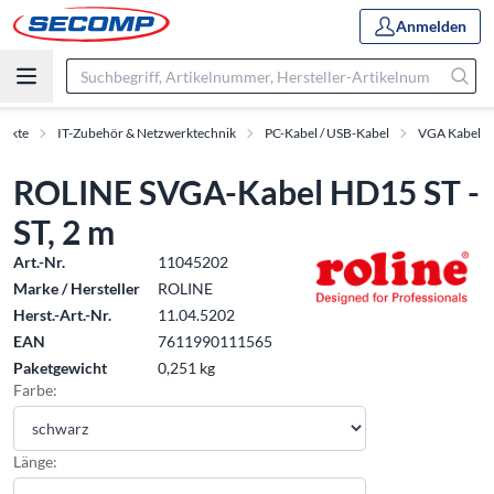
Anmelden
dukte
IT-Zubehör & Netzwerktechnik
PC-Kabel / USB-Kabel
VGA Kabel
ROLINE SVGA-Kabel HD15 ST -
ST, 2 m
Art.-Nr.
11045202
Marke / Hersteller
ROLINE
Herst.-Art.-Nr.
11.04.5202
EAN
7611990111565
Paketgewicht
0,251 kg
Farbe:
Länge: