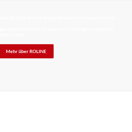
rke ROLINE sind für den professionellen Dauerbetrieb
sgarantie stehen wir zu unserem Leistungsversprechen.
Unterschied.
Mehr über ROLINE