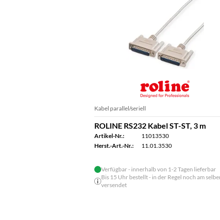
Kabel parallel/seriell
ROLINE RS232 Kabel ST-ST, 3 m
Artikel-Nr.:
11013530
Herst.-Art.-Nr.:
11.01.3530
Verfügbar - innerhalb von 1-2 Tagen lieferbar
Bis 15 Uhr bestellt - in der Regel noch am selbe
versendet