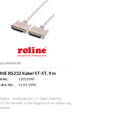
parallel/seriell
NE RS232 Kabel ST-ST, 9 m
l-Nr.:
11013590
-Art.-Nr.:
11.01.3590
fügbar - innerhalb von 1-2 Tagen lieferbar
 15 Uhr bestellt - in der Regel noch am selben Tag
sendet