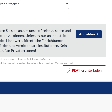
en Sie sich an, um unsere Preise zu sehen und
Anmelden
ellen zu können. Lieferung nur an Industrie,
del, Handwerk, öffentliche Einrichtungen,
örden und vergleichbare Institutionen. Kein
kauf an Privatpersonen!
gbar - innerhalb von 1-2 Tagen lieferbar
5 Uhr bestellt - in der Regel noch am selben Tag versendet
PDF herunterladen