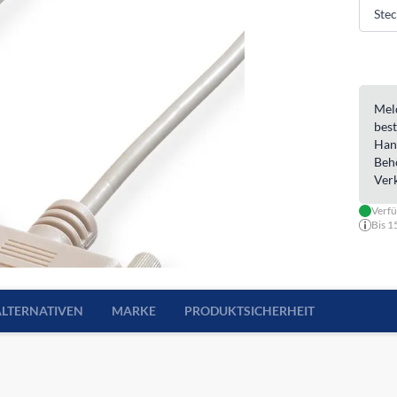
Meld
best
Han
Beh
Ver
Verfü
Bis 1
ALTERNATIVEN
MARKE
PRODUKTSICHERHEIT