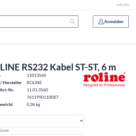
Info EN
Anmelden
LINE RS232 Kabel ST-ST, 6 m
.
11013560
/ Hersteller
ROLINE
Art.-Nr.
11.01.3560
7611990110087
ewicht
0,36 kg
üsse: