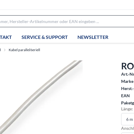
TAKT
SERVICE & SUPPORT
NEWSLETTER
l
Kabel parallel/seriell
RO
Art.-Nr
Marke 
Herst.-
EAN
Paketg
Länge:
Anschl