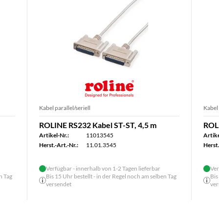
Kabel parallel/seriell
Kabel 
ROLINE RS232 Kabel ST-ST, 4,5 m
ROLI
Artikel-Nr.:
11013545
Artike
Herst.-Art.-Nr.:
11.01.3545
Herst.
Verfügbar - innerhalb von 1-2 Tagen lieferbar
Ver
n Tag
Bis 15 Uhr bestellt - in der Regel noch am selben Tag
Bis
versendet
ver