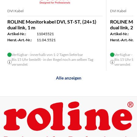
DVI Kabel
DVI Kabel
ROLINE Monitorkabel DVI, ST-ST, (24+1)
ROLINE Moni
dual link, 1 m
dual link, 2 
Artikel-Nr.:
11045521
Artikel-Nr.:
Herst.-Art.-Nr.:
11.04.5521
Herst.-Art.-Nr.:
Verfügbar - innerhalb von 1-2 Tagen lieferbar
Verfügbar - in
Bis 15 Uhr bestellt - in der Regel noch am selben Tag
Bis 15 Uhr bes
versendet
versendet
Alle anzeigen