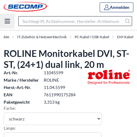
Anmelden
dukte
IT-Zubehör & Netzwerktechnik
PC-Kabel / USB-Kabel
DVI Kabel
ROLINE Monitorkabel DVI, ST-
ST, (24+1) dual link, 20 m
Art.-Nr.
11045599
Marke / Hersteller
ROLINE
Herst.-Art.-Nr.
11.04.5599
EAN
7611990175284
Paketgewicht
3,313 kg
Farbe:
Länge: