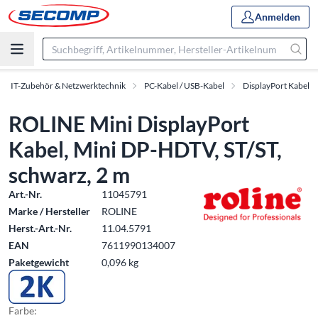
Anmelden
IT-Zubehör & Netzwerktechnik
PC-Kabel / USB-Kabel
DisplayPort Kabel
ROLINE Mini DisplayPort
Kabel, Mini DP-HDTV, ST/ST,
schwarz, 2 m
Art.-Nr.
11045791
Marke / Hersteller
ROLINE
Herst.-Art.-Nr.
11.04.5791
EAN
7611990134007
Paketgewicht
0,096 kg
Farbe: