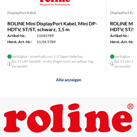
DisplayPort Kabel
DisplayPort Kab
ROLINE Mini DisplayPort Kabel, Mini DP-
ROLINE Mini
HDTV, ST/ST, schwarz, 1,5 m
HDTV, ST/ST
Artikel-Nr.:
11045789
Artikel-Nr.:
Herst.-Art.-Nr.:
11.04.5789
Herst.-Art.-Nr.:
Verfügbar - innerhalb von 1-2 Tagen lieferbar
Verfügbar - in
Bis 15 Uhr bestellt - in der Regel noch am selben Tag
Bis 15 Uhr bes
versendet
versendet
Alle anzeigen