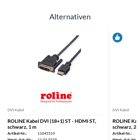
Alternativen
DVI Kabel
DVI Kabel
ROLINE Kabel DVI (18+1) ST - HDMI ST,
ROLINE Kabe
schwarz, 1 m
schwarz, 2 
Artikel-Nr.:
11045519
Artikel-Nr.:
Herst.-Art.-Nr.:
11.04.5519
Herst.-Art.-Nr.: