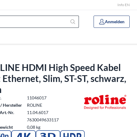
Info EN
Anmelden
LINE HDMI High Speed Kabel
 Ethernet, Slim, ST-ST, schwarz,
m
.
11046017
/ Hersteller
ROLINE
Art.-Nr.
11.04.6017
7630049633117
ewicht
0,08 kg