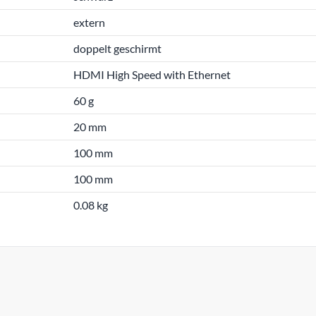
extern
doppelt geschirmt
HDMI High Speed with Ethernet
60 g
20 mm
100 mm
100 mm
0.08 kg