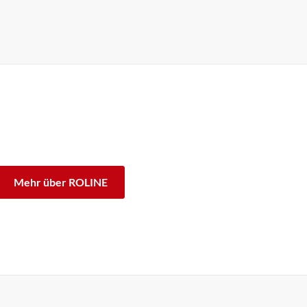
rke ROLINE sind für den professionellen Dauerbetrieb
sgarantie stehen wir zu unserem Leistungsversprechen.
Unterschied.
Mehr über ROLINE