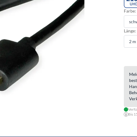
Farbe:
Länge:
Meld
best
Han
Beh
Ver
Verfü
Bis 1