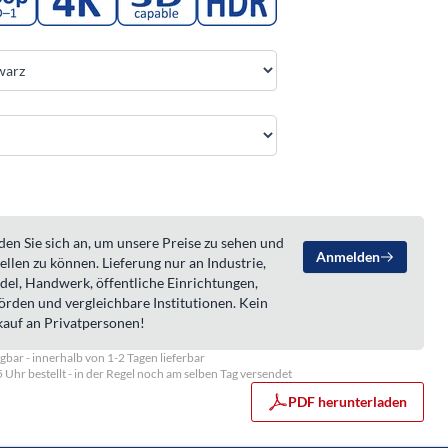
en Sie sich an, um unsere Preise zu sehen und
Anmelden
ellen zu können. Lieferung nur an Industrie,
del, Handwerk, öffentliche Einrichtungen,
örden und vergleichbare Institutionen. Kein
kauf an Privatpersonen!
gbar - innerhalb von 1-2 Tagen lieferbar
5 Uhr bestellt - in der Regel noch am selben Tag versendet
PDF herunterladen