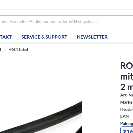
TAKT
SERVICE & SUPPORT
NEWSLETTER
l
HDMI Kabel
RO
mit
2 
Art.-Nr
Marke 
Herst.-
EAN
Paketg