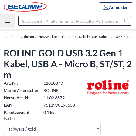
Anmelden
dukte
IT-Zubehör & Netzwerktechnik
PC-Kabel / USB-Kabel
USB Kabel
ROLINE GOLD USB 3.2 Gen 1
Kabel, USB A - Micro B, ST/ST, 2
m
Art.-Nr.
11028879
Marke / Hersteller
ROLINE
Herst.-Art.-Nr.
11.02.8879
EAN
7611990195558
Paketgewicht
0,1 kg
Farbe: