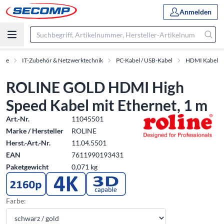
Anmelden
kte
IT-Zubehör & Netzwerktechnik
PC-Kabel / USB-Kabel
HDMI Kabel
ROLINE GOLD HDMI High
Speed Kabel mit Ethernet, 1 m
Art.-Nr.
11045501
Marke / Hersteller
ROLINE
Herst.-Art.-Nr.
11.04.5501
EAN
7611990193431
Paketgewicht
0,071 kg
Farbe: