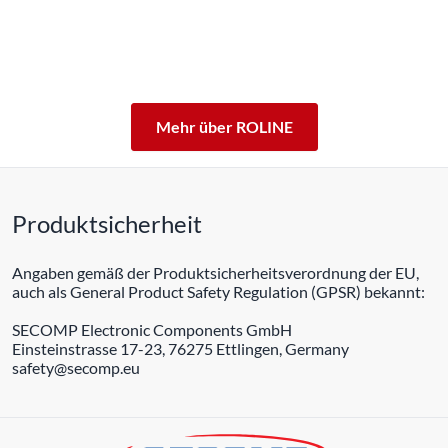
professionellen Dauerbetrieb konzipiert.
Mit einer 5-jährigen Funktionsgarantie stehen wir zu
unserem Leistungsversprechen.
ROLINE – Qualität macht den Unterschied.
Mehr über ROLINE
Produktsicherheit
Angaben gemäß der Produktsicherheitsverordnung der EU,
auch als General Product Safety Regulation (GPSR) bekannt:
SECOMP Electronic Components GmbH
Einsteinstrasse 17-23, 76275 Ettlingen, Germany
safety@secomp.eu