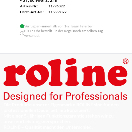
Artikel-Nr.:
11996022
Herst.-Art.-Nr.:
11.99.6022
Verfügbar - innerhalb von 1-2 Tagen lieferbar
Bis 15 Uhr bestellt - in der Regel noch am selben Tag
versendet
Die Produkte unserer Eigenmarke ROLINE sind für den
professionellen Dauerbetrieb konzipiert.
Mit einer 5-jährigen Funktionsgarantie stehen wir zu
unserem Leistungsversprechen.
ROLINE – Qualität macht den Unterschied.