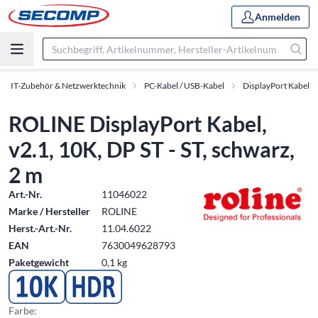
Anmelden
IT-Zubehör & Netzwerktechnik
PC-Kabel / USB-Kabel
DisplayPort Kabel
ROLINE DisplayPort Kabel,
v2.1, 10K, DP ST - ST, schwarz,
2 m
Art.-Nr.
11046022
Marke / Hersteller
ROLINE
Herst.-Art.-Nr.
11.04.6022
EAN
7630049628793
Paketgewicht
0,1 kg
Farbe: