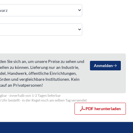
en Sie sich an, um unsere Preise zu sehen und
Anmelden
ellen zu können. Lieferung nur an Industrie,
del, Handwerk, öffentliche Einrichtungen,
örden und vergleichbare Institutionen. Kein
kauf an Privatpersonen!
gbar - innerhalb von 1-2 Tagen lieferbar
5 Uhr bestellt - in der Regel noch am selben Tag versendet
PDF herunterladen