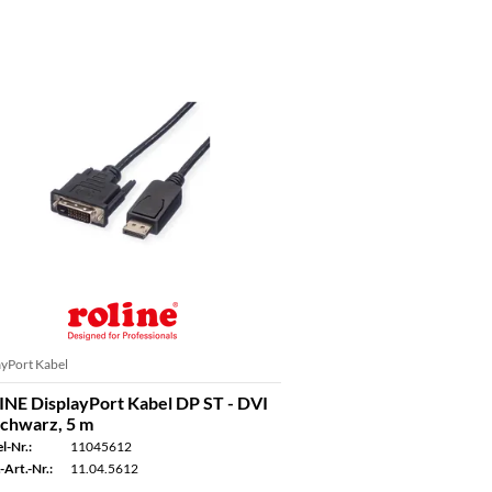
ayPort Kabel
NE DisplayPort Kabel DP ST - DVI
schwarz, 5 m
l-Nr.:
11045612
-Art.-Nr.:
11.04.5612