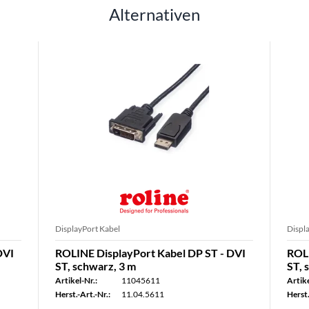
Alternativen
DisplayPort Kabel
Displ
DVI
ROLINE DisplayPort Kabel DP ST - DVI
ROLI
ST, schwarz, 3 m
ST, 
Artikel-Nr.:
11045611
Artike
Herst.-Art.-Nr.:
11.04.5611
Herst.