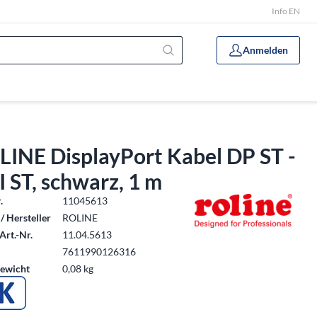
Info EN
Anmelden
LINE DisplayPort Kabel DP ST -
 ST, schwarz, 1 m
.
11045613
/ Hersteller
ROLINE
Art.-Nr.
11.04.5613
7611990126316
ewicht
0,08 kg