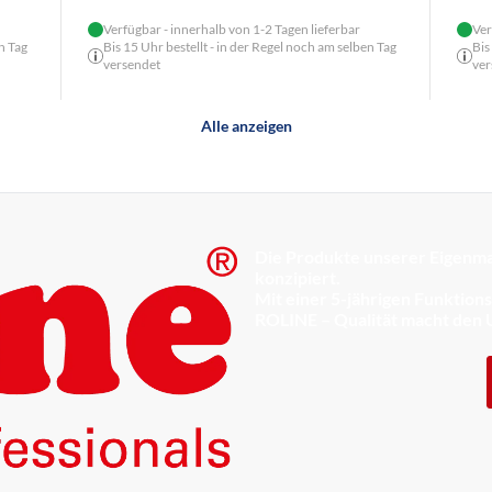
Verfügbar - innerhalb von 1-2 Tagen lieferbar
Ver
n Tag
Bis 15 Uhr bestellt - in der Regel noch am selben Tag
Bis
versendet
ver
Alle anzeigen
Die Produkte unserer Eigenma
konzipiert.
Mit einer 5-jährigen Funktion
ROLINE – Qualität macht den 