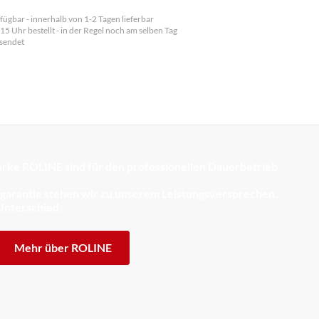
fügbar - innerhalb von 1-2 Tagen lieferbar
 15 Uhr bestellt - in der Regel noch am selben Tag
sendet
rke ROLINE sind für den professionellen Dauerbetrieb
sgarantie stehen wir zu unserem Leistungsversprechen.
Unterschied.
Mehr über ROLINE