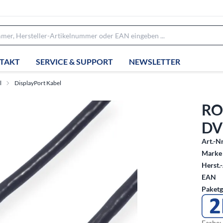
TAKT
SERVICE & SUPPORT
NEWSLETTER
l
DisplayPort Kabel
RO
DVI
Art.-Nr
Marke 
Herst.-
EAN
Paketg
Farbe: