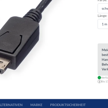
Länge:
Meld
best
Han
Beh
Ver
Verfü
Bis 1
ALTERNATIVEN
MARKE
PRODUKTSICHERHEIT